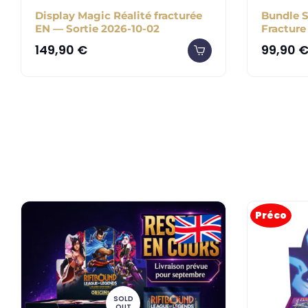
Display Magic Réalité fracturée
Bundle S
EN — Sortie 2026-10-02
Fracture
149,90
€
99,90
Préco
SOLD
OUT