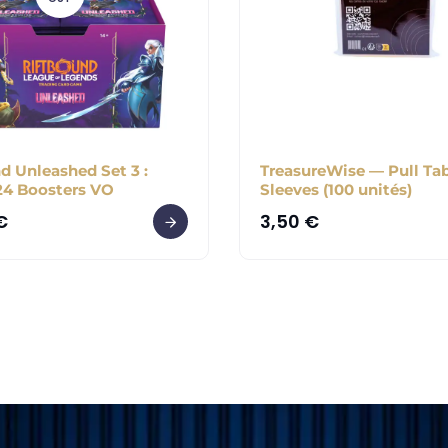
d Unleashed Set 3 :
TreasureWise — Pull Ta
24 Boosters VO
Sleeves (100 unités)
€
3,50
€