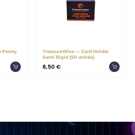
b Penny
TreasureWise — Card Holder
Semi Rigid (50 unités)
8,50
€