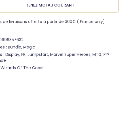
TENEZ MOI AU COURANT
is de livraisons offerte à partir de 300€ ( France only)
10996357632
es :
Bundle
,
Magic
s :
Display
,
FR
,
Jumpstart
,
Marvel Super Heroes
,
MTG
,
Pr?
de
:
Wizards Of The Coast