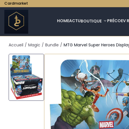
Cardmarket
HOME
ACTU
PRÉCO
EV 
BOUTIQUE
Accueil
/
Magic
/
Bundle
/
MTG Marvel Super Heroes Displa