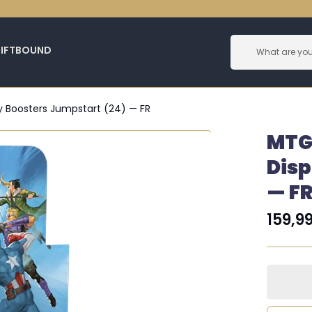
RIFTBOUND
y Boosters Jumpstart (24) — FR
MTG
Disp
— F
159,9