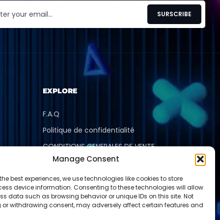
EXPLORE
F.A.Q
Politique de confidentialité
CONDITIONS GENERALES DE VENTE
Manage Consent
Mentions légales
Découvrir
the best experiences, we use technologies like cookies to store
ess device information. Consenting to these technologies will allow
ss data such as browsing behavior or unique IDs on this site. Not
 or withdrawing consent, may adversely affect certain features and