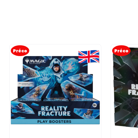
Préco
Préco