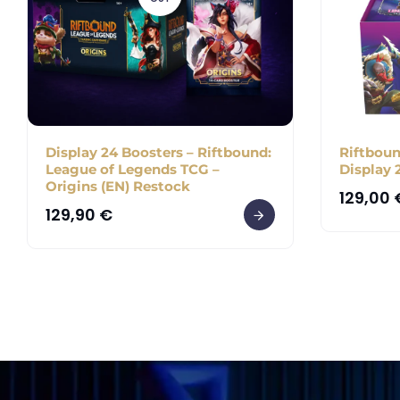
Display 24 Boosters – Riftbound:
Riftboun
League of Legends TCG –
Display 
Origins (EN) Restock
129,00
129,90
€