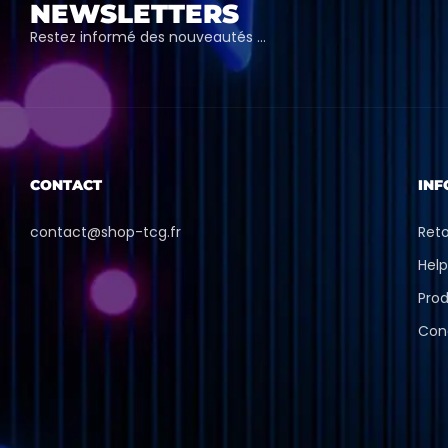
NEWSLETTERS
Restez informé des nouveautés …
CONTACT
INF
contact@shop-tcg.fr
Ret
Hel
Prod
Con