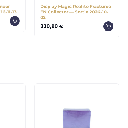
nder
Display Magic Realite Fracturee
26-11-13
EN Collector — Sortie 2026-10-
02
330,90
€