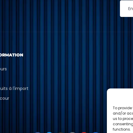
ORMATION
ours
p
uits à l'import
cour
To provide 
and/or acc
us to proce
consenting
functions.