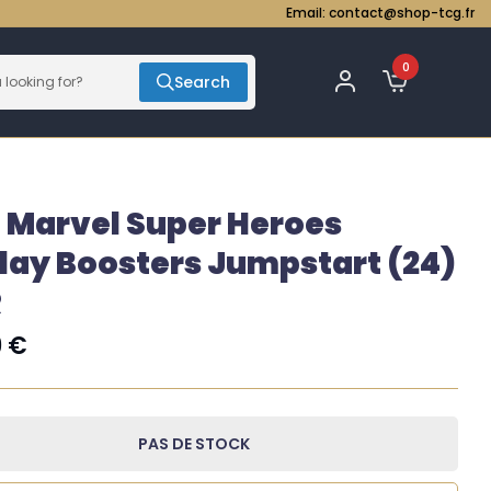
Email:
contact@shop-tcg.fr
0
Search
 Marvel Super Heroes
lay Boosters Jumpstart (24)
R
9
€
PAS DE STOCK