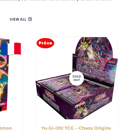
VIEW ALL
Préco
SOLD
OUT
kémon
Yu-Gi-Oh! TCG – Chaos Origins