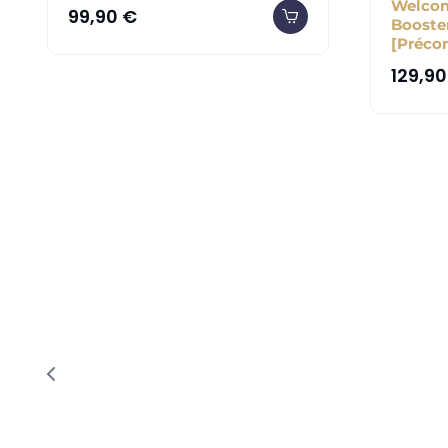
Welcom
99,90
€
Booste
[Préc
129,9