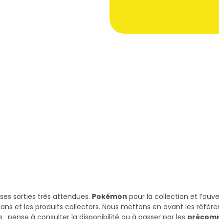
s sorties très attendues.
Pokémon
pour la collection et l’ouv
fans et les produits collectors. Nous mettons en avant les référe
 : pense à consulter la disponibilité ou à passer par les
précom