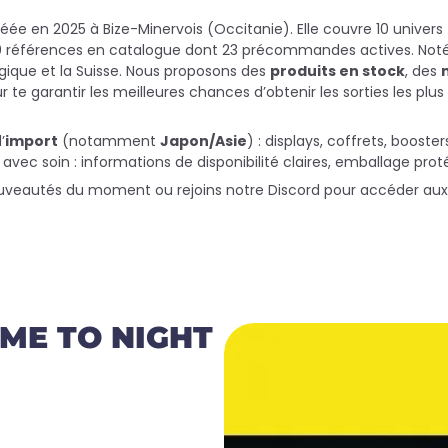
ée en 2025 à Bize-Minervois (Occitanie). Elle couvre 10 univ
0 références en catalogue dont 23 précommandes actives. Notée 4
lgique et la Suisse. Nous proposons des
produits en stock
, des
r te garantir les meilleures chances d’obtenir les sorties les pl
’
import
(notamment
Japon/Asie
) : displays, coffrets, booste
 soin : informations de disponibilité claires, emballage proté
uveautés du moment ou rejoins notre Discord pour accéder a
ME TO NIGHT