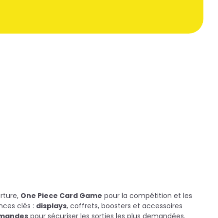
erture,
One Piece Card Game
pour la compétition et les
nces clés :
displays
, coffrets, boosters et accessoires
mandes
pour sécuriser les sorties les plus demandées.