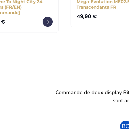
e To Night City 24
Méga-Évolution ME02.5
rs (FR/EN)
Transcendants FR
ommande]
49,90
€
0
€