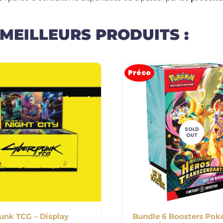
 MEILLEURS PRODUITS :
Préco
SOLD
OUT
unk TCG – Display
Bundle 6 Boosters Po