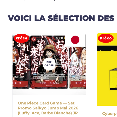
VOICI LA SÉLECTION DES
Préco
Préco
PRE
ORDER
One Piece Card Game — Set
Promo Saikyo Jump Mai 2026
(Luffy, Ace, Barbe Blanche) JP
Cyberp