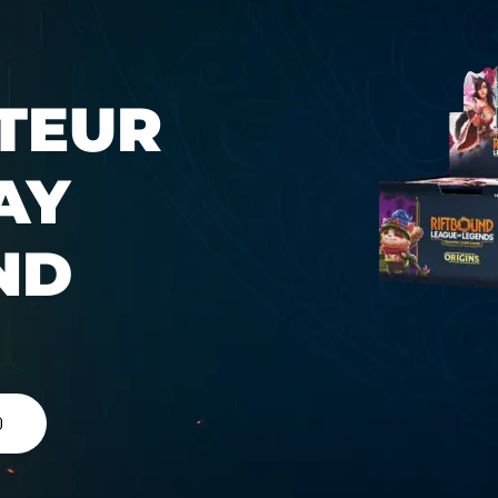
TEUR
AY
ND