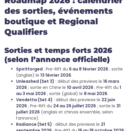
Roadmap 2026 : calendrier
des sorties, événements
boutique et Regional
Qualifiers
Sorties et temps forts 2026
(selon l’annonce officielle)
Spiritforged
: Pre-Rift du
6 au 8 février 2026
; sortie
(anglais) le
13 février 2026
.
Unleashed (Set 3)
: début des previews le
16 mars
2026
; sortie en Chine le
10 avril 2026
; Pre-Rift du
1
au 3 mai 2026
; sortie (global) le
8 mai 2026
.
Vendetta (Set 4)
: début des previews le
22 juin
2026
; Pre-Rift du
24 au 26 juillet 2026
; sortie le
31
juillet 2026
(anglais et chinois ensemble, selon
l’annonce).
Radiance (Set 5)
: début des previews le
21
septembre 2026
; Pre-Rift du
16 au 18 octobre 2026
;