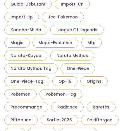
Guide-Debutant
Import-Cn
Import-Jp
Jcc-Pokemon
Konoha-Shido
League Of Legends
Magic
Mega-Evolution
Mtg
Naruto-Kayou
Naruto Mythos
Naruto Mythos Tcg
One-Piece
One-Piece-Tcg
Op-16
Origins
Pokemon
Pokemon-Tcg
Precommande
Radiance
Raretés
Riftbound
Sortie-2026
Spiritforged