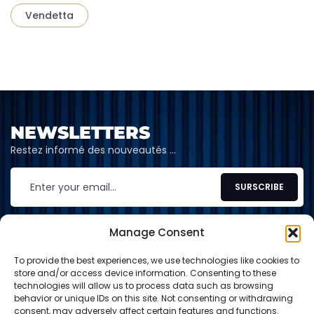
Vendetta
NEWSLETTERS
Restez informé des nouveautés …
Manage Consent
To provide the best experiences, we use technologies like cookies to
CONTACT
store and/or access device information. Consenting to these
technologies will allow us to process data such as browsing
contact@shop-tcg.fr
behavior or unique IDs on this site. Not consenting or withdrawing
consent, may adversely affect certain features and functions.