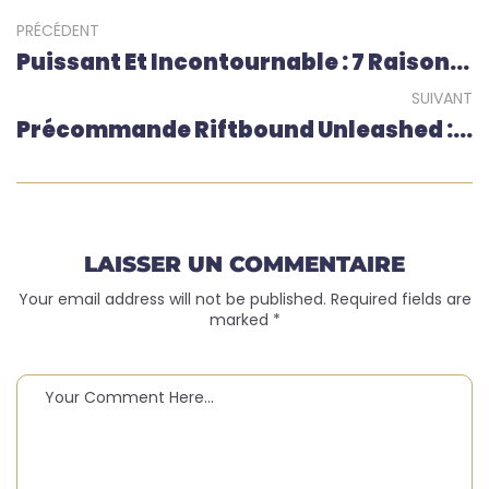
PRÉCÉDENT
Puissant Et Incontournable : 7 Raisons De Craquer Pour Naruto Mythos TCG (précommande Du 1er Set)
SUIVANT
Précommande Riftbound Unleashed : Les Raisons De Réserver Le Set 3 De Riftbound : UNLEASHED
LAISSER UN COMMENTAIRE
Your email address will not be published. Required fields are
marked *