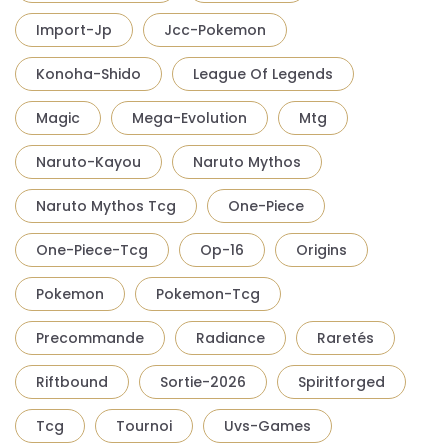
Import-Jp
Jcc-Pokemon
Konoha-Shido
League Of Legends
Magic
Mega-Evolution
Mtg
Naruto-Kayou
Naruto Mythos
Naruto Mythos Tcg
One-Piece
One-Piece-Tcg
Op-16
Origins
Pokemon
Pokemon-Tcg
Precommande
Radiance
Raretés
Riftbound
Sortie-2026
Spiritforged
Tcg
Tournoi
Uvs-Games