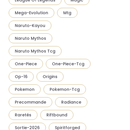
League Of Legends
Magic
Mega-Evolution
Mtg
Naruto-Kayou
Naruto Mythos
Naruto Mythos Tcg
One-Piece
One-Piece-Tcg
Op-16
Origins
Pokemon
Pokemon-Tcg
Precommande
Radiance
Raretés
Riftbound
Sortie-2026
Spiritforged