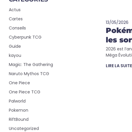
Actus
Cartes
13/05/2026
Conseils
Pokémo
Cyberpunk TCG
les sor
Guide
2026 est l’a
Méga Évoluti
kayou
Magic: The Gathering
LIRE LA SUITE
Naruto Mythos TCG
One Piece
One Piece TCG
Palworld
Pokemon
RiftBound
Uncategorized