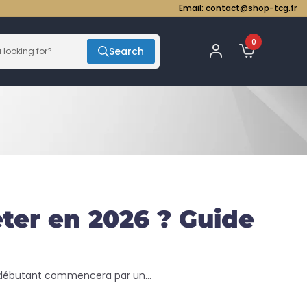
Email:
contact@shop-tcg.fr
0
Search
er en 2026 ? Guide
n débutant commencera par un...