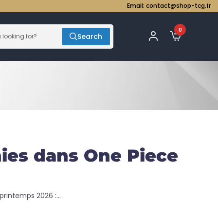
Email:
contact@shop-tcg.fr
0
Search
nies dans One Piece
printemps 2026 :...