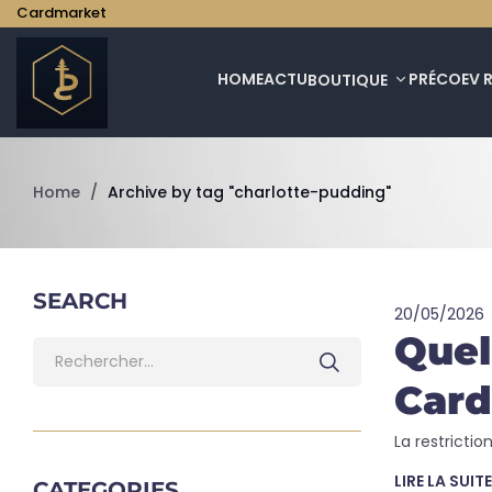
Cardmarket
HOME
ACTU
PRÉCO
EV 
BOUTIQUE
Home
/
Archive by tag "charlotte-pudding"
SEARCH
20/05/2026
Quel
Card
La restrictio
LIRE LA SUITE
CATEGORIES