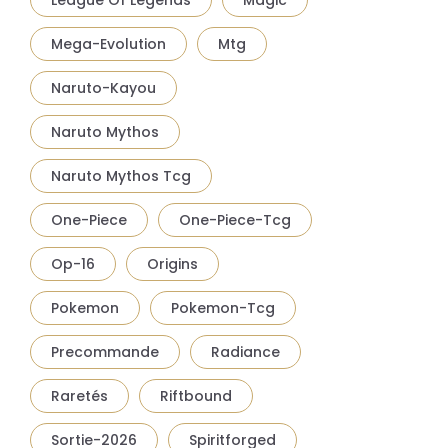
League Of Legends
Magic
Mega-Evolution
Mtg
Naruto-Kayou
Naruto Mythos
Naruto Mythos Tcg
One-Piece
One-Piece-Tcg
Op-16
Origins
Pokemon
Pokemon-Tcg
Precommande
Radiance
Raretés
Riftbound
Sortie-2026
Spiritforged