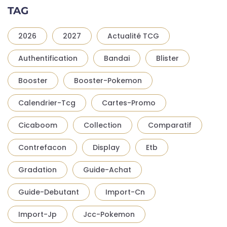
TAG
2026
2027
Actualité TCG
Authentification
Bandai
Blister
Booster
Booster-Pokemon
Calendrier-Tcg
Cartes-Promo
Cicaboom
Collection
Comparatif
Contrefacon
Display
Etb
Gradation
Guide-Achat
Guide-Debutant
Import-Cn
Import-Jp
Jcc-Pokemon