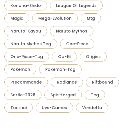
Konoha-Shido
League Of Legends
Magic
Mega-Evolution
Mtg
Naruto-Kayou
Naruto Mythos
Naruto Mythos Tcg
One-Piece
One-Piece-Tcg
Op-16
Origins
Pokemon
Pokemon-Tcg
Precommande
Radiance
Riftbound
Sortie-2026
Spiritforged
Tcg
Tournoi
Uvs-Games
Vendetta