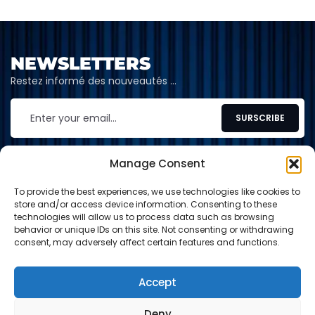
NEWSLETTERS
Restez informé des nouveautés …
Manage Consent
To provide the best experiences, we use technologies like cookies to
CONTACT
store and/or access device information. Consenting to these
technologies will allow us to process data such as browsing
contact@shop-tcg.fr
behavior or unique IDs on this site. Not consenting or withdrawing
consent, may adversely affect certain features and functions.
INFORMATION
EXPLORE
Accept
Deny