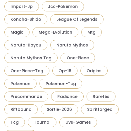
Import-Jp
Jcc-Pokemon
Konoha-Shido
League Of Legends
Magic
Mega-Evolution
Mtg
Naruto-Kayou
Naruto Mythos
Naruto Mythos Tcg
One-Piece
One-Piece-Tcg
Op-16
Origins
Pokemon
Pokemon-Tcg
Precommande
Radiance
Raretés
Riftbound
Sortie-2026
Spiritforged
Tcg
Tournoi
Uvs-Games