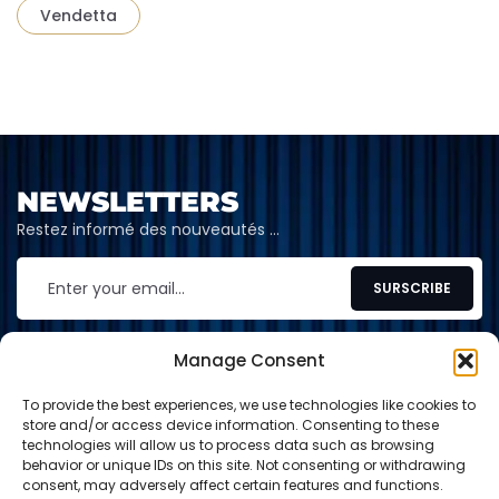
Vendetta
NEWSLETTERS
Restez informé des nouveautés …
Manage Consent
To provide the best experiences, we use technologies like cookies to
CONTACT
store and/or access device information. Consenting to these
technologies will allow us to process data such as browsing
contact@shop-tcg.fr
behavior or unique IDs on this site. Not consenting or withdrawing
consent, may adversely affect certain features and functions.