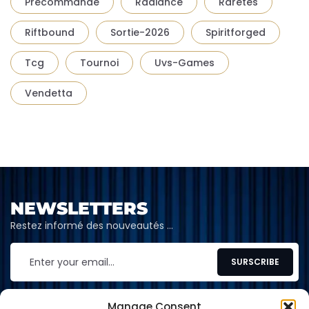
Precommande
Radiance
Raretés
Riftbound
Sortie-2026
Spiritforged
Tcg
Tournoi
Uvs-Games
Vendetta
NEWSLETTERS
Restez informé des nouveautés …
Manage Consent