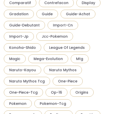
Comparatif
Contrefacon
Display
Gradation
Guide
Guide-Achat
Guide-Debutant
Import-Cn
Import-Jp
Jcc-Pokemon
Konoha-Shido
League Of Legends
Magic
Mega-Evolution
Mtg
Naruto-Kayou
Naruto Mythos
Naruto Mythos Tcg
One-Piece
One-Piece-Tcg
Op-16
Origins
Pokemon
Pokemon-Tcg