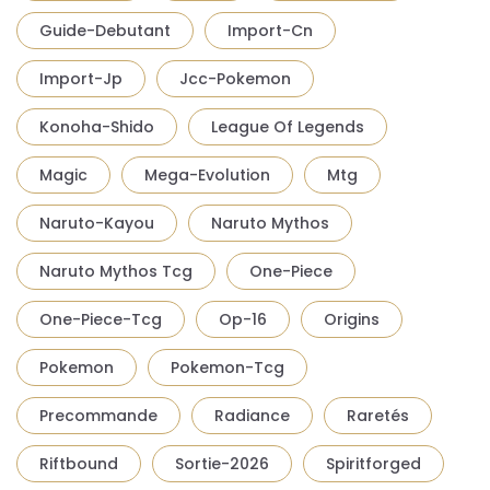
Guide-Debutant
Import-Cn
Import-Jp
Jcc-Pokemon
Konoha-Shido
League Of Legends
Magic
Mega-Evolution
Mtg
Naruto-Kayou
Naruto Mythos
Naruto Mythos Tcg
One-Piece
One-Piece-Tcg
Op-16
Origins
Pokemon
Pokemon-Tcg
Precommande
Radiance
Raretés
Riftbound
Sortie-2026
Spiritforged