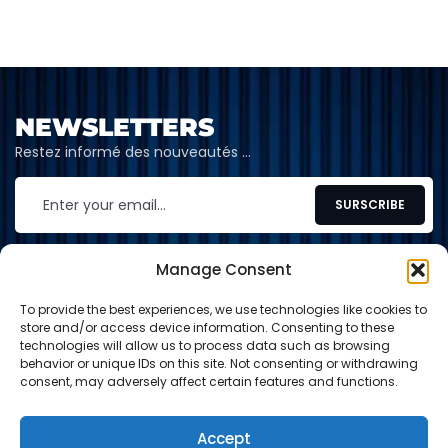
NEWSLETTERS
Restez informé des nouveautés …
Manage Consent
To provide the best experiences, we use technologies like cookies to
CONTACT
store and/or access device information. Consenting to these
technologies will allow us to process data such as browsing
contact@shop-tcg.fr
behavior or unique IDs on this site. Not consenting or withdrawing
consent, may adversely affect certain features and functions.
INFORMATION
EXPLORE
Accept