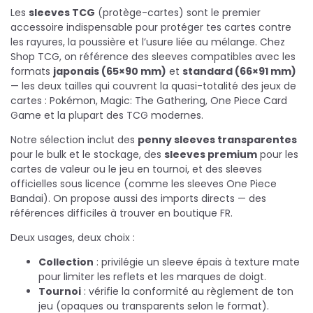
Les
sleeves TCG
(protège-cartes) sont le premier
accessoire indispensable pour protéger tes cartes contre
les rayures, la poussière et l’usure liée au mélange. Chez
Shop TCG, on référence des sleeves compatibles avec les
formats
japonais (65×90 mm)
et
standard (66×91 mm)
— les deux tailles qui couvrent la quasi-totalité des jeux de
cartes : Pokémon, Magic: The Gathering, One Piece Card
Game et la plupart des TCG modernes.
Notre sélection inclut des
penny sleeves transparentes
pour le bulk et le stockage, des
sleeves premium
pour les
cartes de valeur ou le jeu en tournoi, et des sleeves
officielles sous licence (comme les sleeves One Piece
Bandai). On propose aussi des imports directs — des
références difficiles à trouver en boutique FR.
Deux usages, deux choix :
Collection
: privilégie un sleeve épais à texture mate
pour limiter les reflets et les marques de doigt.
Tournoi
: vérifie la conformité au règlement de ton
jeu (opaques ou transparents selon le format).