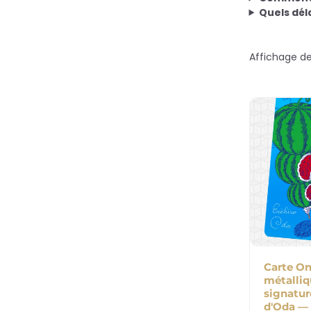
Quels dél
Affichage de 
Carte On
métalli
signatu
d'Oda —