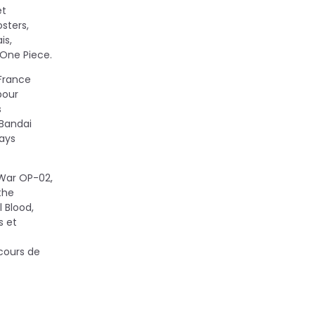
et
sters,
is,
 One Piece.
 France
pour
s
 Bandai
lays
War OP-02,
the
 Blood,
s et
cours de