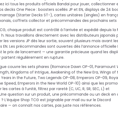
z ici tous les produits officiels Bandai pour jouer, collectionner 
s decks One Piece : boosters scellés JP et EN, displays de 24 boo
arrage (Starter Decks ST-), cartes unitaires (singles) en frança
aponais, coffrets collector et précommandes des prochains sets
G, chaque produit est contrôlé à l’arrivée et expédié depuis la
 h. Nous travaillons directement avec les distributeurs japonais 
 les versions JP dès leur sortie, souvent plusieurs mois avant le
s EN. Les précommandes sont ouvertes dès l’annonce officielle
ent le prix de lancement — une garantie précieuse quand les disp
 partent régulièrement en rupture.
ogue couvre les sets phares (Romance Dawn OP-01, Paramount 
rength, Kingdoms of Intrigue, Awakening of the New Era, Wings of 
 Years in the Future, Two Legends OP-08, Emperors OP-09, Royal
vine Speed, Emperors in the New World OP-10) ainsi que les promo
 les cartes à l’unité, filtrez par rareté (C, UC, R, SR, SEC, L) et
 Une question sur un produit, une précommande ou un deck en 
 ? L’équipe Shop TCG est joignable par mail ou sur le Discord
e — on connaît nos cartes, pas juste nos références.