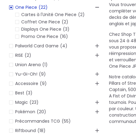
Vous trouvere
One Piece
(22)
compléter vo
Cartes à l'Unité One Piece
(2)
decks de dém
Coffret One Piece
(2)
anglais et j
Displays One Piece
(3)
Chez Shop TC
Promo One Piece
(16)
sous 24 à 48
Palworld Card Game
(4)
vous proposer
réimpression
RISE
(2)
et verrouill
Union Arena
(1)
One Piece JP
Yu-Gi-Oh!
(9)
Notre catal
Pillars of St
Accessoire
(9)
Captain, 500
Best
(3)
A Fist of Di
tournois. Pour
Magic
(23)
par couleur.
Pokémon
(20)
construction
Précommandes TCG
(55)
communautair
Riftbound
(18)