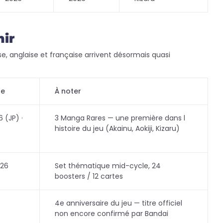
nir
se, anglaise et française arrivent désormais quasi
ue
À noter
 (JP) ·
3 Manga Rares — une première dans l
histoire du jeu (Akainu, Aokiji, Kizaru)
026
Set thématique mid-cycle, 24
boosters / 12 cartes
4e anniversaire du jeu — titre officiel
non encore confirmé par Bandai