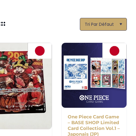
Tri Par Défaut
One Piece Card Game
– BASE SHOP Limited
Card Collection Vol.1 –
Japonais (JP)