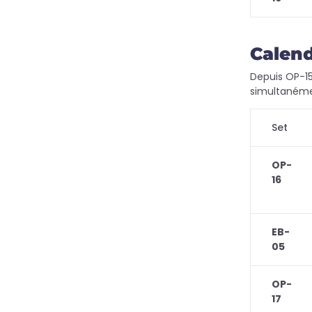
Calend
Depuis OP-15
simultanémen
Set
OP-
16
EB-
05
OP-
17