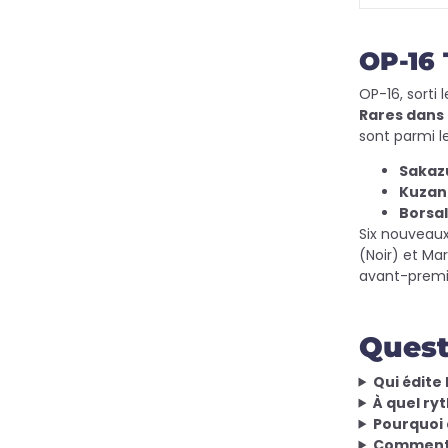
OP-16 
OP-16, sorti 
Rares dans 
sont parmi l
Sakazu
Kuzan 
Borsal
Six nouveaux
(Noir) et Ma
avant-premiè
Quest
Qui édite
À quel ry
Pourquoi 
Comment 