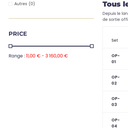
Tous l
Autres
(0)
Depuis le lan
de sortie offi
PRICE
Set
Range :
11,00
€
-
3 160,00
€
OP-
01
OP-
02
OP-
03
OP-
04