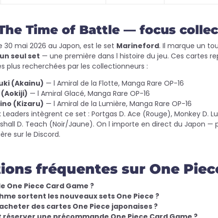
The Time of Battle — focus colle
le 30 mai 2026 au Japon, est le set
Marineford
. Il marque un t
un seul set
— une première dans l histoire du jeu. Ces cartes r
es plus recherchées par les collectionneurs :
ki (Akainu)
— l Amiral de la Flotte, Manga Rare OP-16
(Aokiji)
— l Amiral Glacé, Manga Rare OP-16
ino (Kizaru)
— l Amiral de la Lumière, Manga Rare OP-16
 Leaders intègrent ce set : Portgas D. Ace (Rouge), Monkey D. Lu
rshall D. Teach (Noir/Jaune). On l importe en direct du Japon 
re sur le Discord.
ions fréquentes sur One Pie
 le One Piece Card Game ?
thme sortent les nouveaux sets One Piece ?
acheter des cartes One Piece japonaises ?
réserver une précommande One Piece Card Game ?