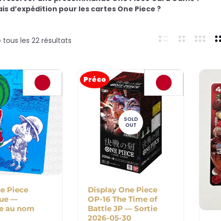
ais d’expédition pour les cartes One Piece ?
tous les 22 résultats
Préco
SOLD
OUT
e Piece
Display One Piece
que —
OP-16 The Time of
re au nom
Battle JP — Sortie
2026-05-30