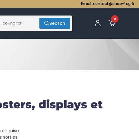
Email:
contact@shop-tcg.fr
0
Search
ters, displays et
française
 sorties.