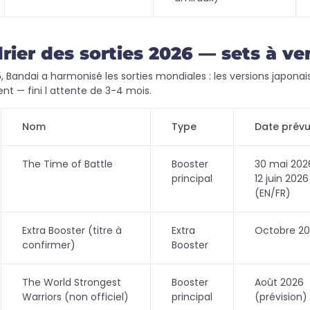
rier des sorties 2026 — sets à ve
, Bandai a harmonisé les sorties mondiales : les versions japonai
t — fini l attente de 3-4 mois.
Nom
Type
Date prév
The Time of Battle
Booster
30 mai 2026
principal
12 juin 2026
(EN/FR)
Extra Booster (titre à
Extra
Octobre 2
confirmer)
Booster
The World Strongest
Booster
Août 2026
Warriors (non officiel)
principal
(prévision)