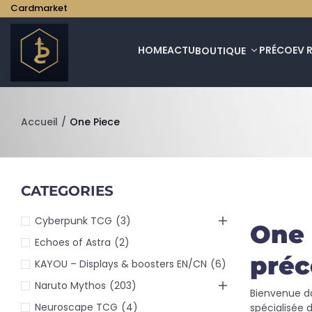
Cardmarket
HOME
ACTU
PRÉCO
EV 
BOUTIQUE
Accueil
/
One Piece
CATEGORIES
Cyberpunk TCG
(3)
One 
Echoes of Astra
(2)
pré
KAYOU – Displays & boosters EN/CN
(6)
Naruto Mythos
(203)
Bienvenue d
Neuroscape TCG
(4)
spécialisée 