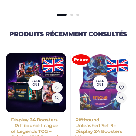
PRODUITS RÉCEMMENT CONSULTÉS
Préco
SOLD
SOLD
OUT
OUT
Display 24 Boosters
Riftbound
– Riftbound: League
Unleashed Set 3 :
of Legends TCG –
Display 24 Boosters