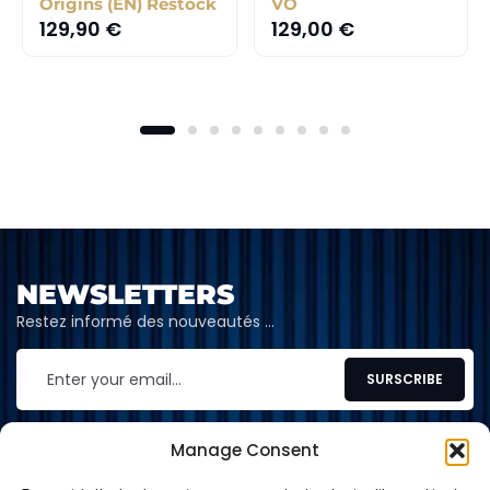
Origins (EN) Restock
VO
129,90
€
129,00
€
NEWSLETTERS
Restez informé des nouveautés …
Manage Consent