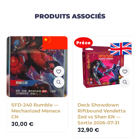
PRODUITS ASSOCIÉS
Préco
SFD-240 Rumble —
Deck Showdown
Mechanized Menace
Riftbound Vendetta
CN
Zed vs Shen EN —
Sortie 2026-07-31
30,00
€
32,90
€