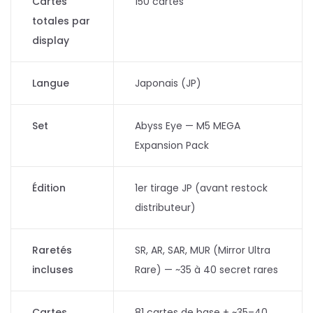
Cartes
150 cartes
totales par
display
Langue
Japonais (JP)
Set
Abyss Eye — M5 MEGA
Expansion Pack
Édition
1er tirage JP (avant restock
distributeur)
Raretés
SR, AR, SAR, MUR (Mirror Ultra
incluses
Rare) — ~35 à 40 secret rares
Cartes
81 cartes de base + ~35–40