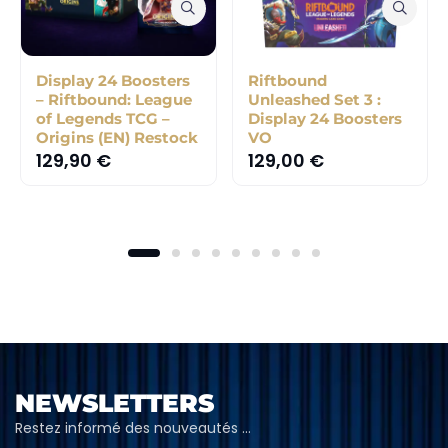
Display 24 Boosters
Riftbound
– Riftbound: League
Unleashed Set 3 :
of Legends TCG –
Display 24 Boosters
Origins (EN) Restock
VO
129,90
€
129,00
€
NEWSLETTERS
Restez informé des nouveautés …