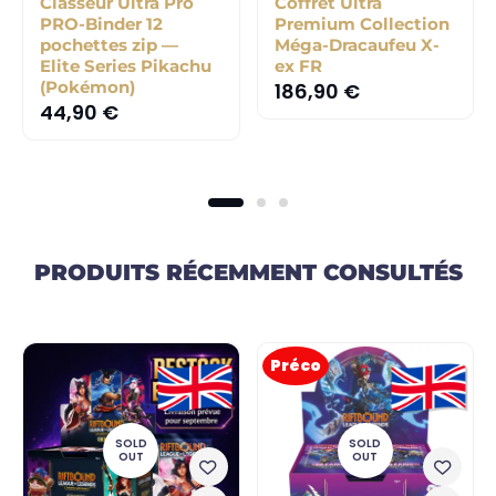
Classeur Ultra Pro
Coffret Ultra
PRO-Binder 12
Premium Collection
pochettes zip —
Méga-Dracaufeu X-
Elite Series Pikachu
ex FR
(Pokémon)
186,90
€
44,90
€
PRODUITS RÉCEMMENT CONSULTÉS
Préco
SOLD
SOLD
OUT
OUT