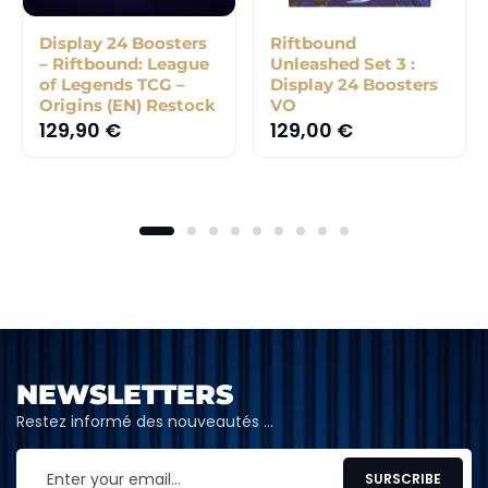
Display 24 Boosters
Riftbound
– Riftbound: League
Unleashed Set 3 :
of Legends TCG –
Display 24 Boosters
Origins (EN) Restock
VO
129,90
€
129,00
€
NEWSLETTERS
Restez informé des nouveautés …