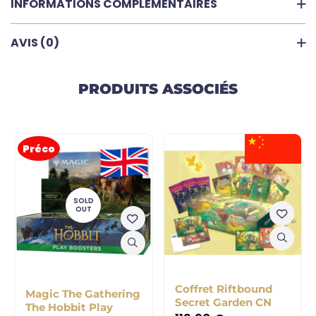
INFORMATIONS COMPLÉMENTAIRES
AVIS (0)
PRODUITS ASSOCIÉS
Préco
SOLD
OUT
Coffret Riftbound
Magic The Gathering
Secret Garden CN
The Hobbit Play