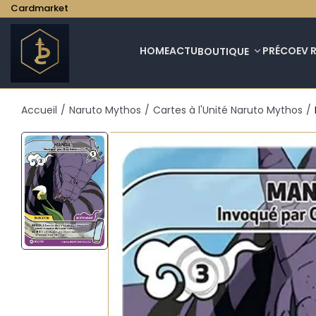
Cardmarket
HOME
ACTU
PRÉCO
EV 
BOUTIQUE
Accueil
/
Naruto Mythos
/
Cartes à l'Unité Naruto Mythos
/