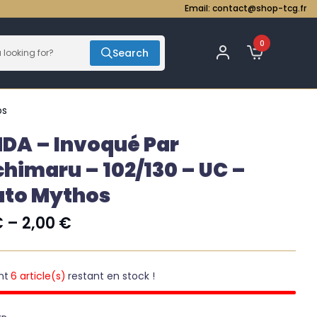
Email:
contact@shop-tcg.fr
0
Search
os
DA – Invoqué Par
himaru – 102/130 – UC –
uto Mythos
€
–
2,00
€
nt
6 article(s)
restant en stock !