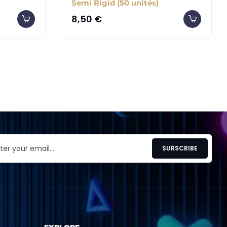
Semi Rigid (50 unités)
8,50
€