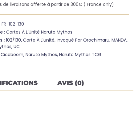
is de livraisons offerte à partir de 300€ ( France only)
-FR-102-130
e :
Cartes À L'Unité Naruto Mythos
s :
102/130
,
Carte À L'unité
,
Invoqué Par Orochimaru
,
MANDA
,
ythos
,
UC
:
Cicaboom
,
Naruto Mythos
,
Naruto Mythos TCG
IFICATIONS
AVIS (0)