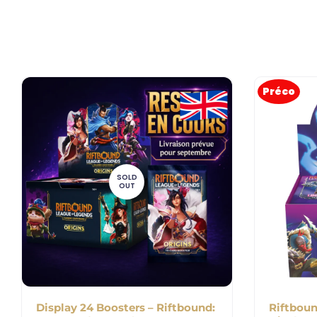
Préco
SOLD
OUT
Display 24 Boosters – Riftbound:
Riftboun