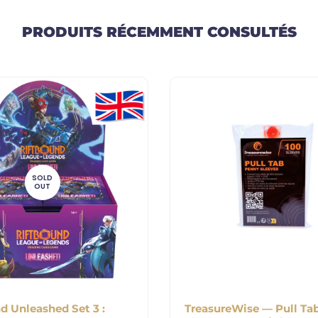
PRODUITS RÉCEMMENT CONSULTÉS
SOLD
OUT
d Unleashed Set 3 :
TreasureWise — Pull Ta