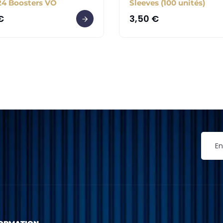
24 Boosters VO
Sleeves (100 unités)
€
3,50
€