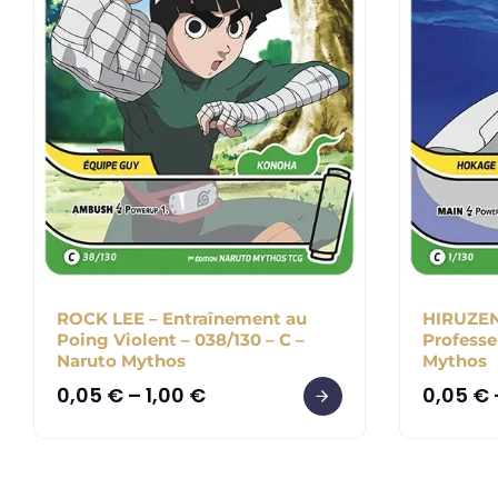
ROCK LEE – Entraînement au
HIRUZEN
Poing Violent – 038/130 – C –
Professe
Naruto Mythos
Mythos
0,05
€
–
1,00
€
0,05
€