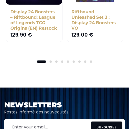
Display 24 Boosters
Riftbound
– Riftbound: League
Unleashed Set 3 :
of Legends TCG –
Display 24 Boosters
Origins (EN) Restock
VO
129,90
€
129,00
€
NEWSLETTERS
Restez informé des nouveautés …