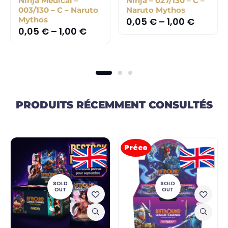
Ninja Médical –
Ninja – 027/130 – C –
003/130 – C – Naruto
Naruto Mythos
Mythos
0,05
€
–
1,00
€
0,05
€
–
1,00
€
PRODUITS RÉCEMMENT CONSULTÉS
Préco
SOLD
SOLD
OUT
OUT