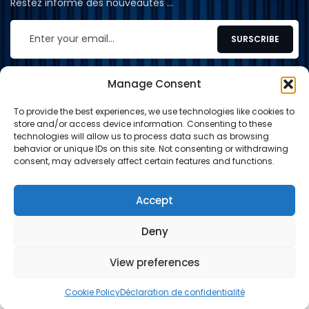
Restez informé des nouveautés …
Manage Consent
To provide the best experiences, we use technologies like cookies to
CONTACT
store and/or access device information. Consenting to these
technologies will allow us to process data such as browsing
contact@shop-tcg.fr
behavior or unique IDs on this site. Not consenting or withdrawing
consent, may adversely affect certain features and functions.
INFORMATION
EXPLORE
Accept
Deny
Paypal
Carte de crédit
Virement
View preferences
© 2024-2026 Shop TCG. Tous droits réservés.
0
0
Cookie Policy
Déclaration de confidentialité
PANIER
BOUTIQUE
SEARCH
WISHLIST