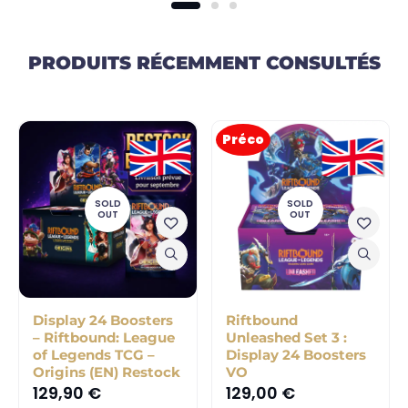
PRODUITS RÉCEMMENT CONSULTÉS
Préco
SOLD
SOLD
OUT
OUT
Display 24 Boosters
Riftbound
– Riftbound: League
Unleashed Set 3 :
of Legends TCG –
Display 24 Boosters
Origins (EN) Restock
VO
129,90
€
129,00
€