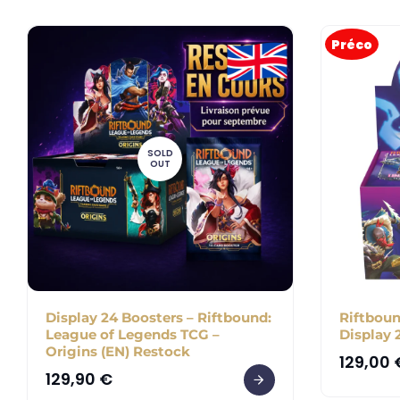
Préco
SOLD
OUT
Display 24 Boosters – Riftbound:
Riftboun
League of Legends TCG –
Display 
Origins (EN) Restock
129,00
129,90
€