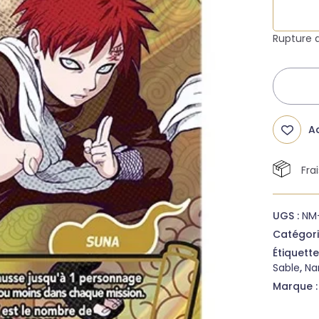
Rupture 
Ad
Fra
UGS :
NM
Catégori
Étiquette
Sable
,
Na
Marque 