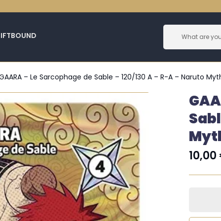
RIFTBOUND
GAARA – Le Sarcophage de Sable – 120/130 A – R-A – Naruto Myt
GAA
Sabl
Myt
10,00