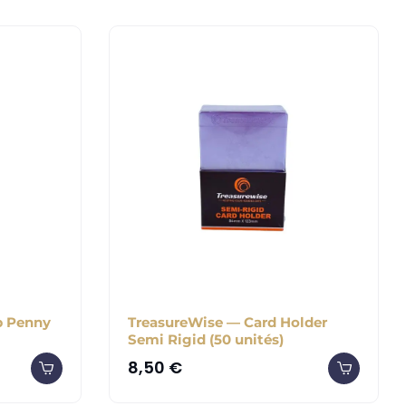
b Penny
TreasureWise — Card Holder
Semi Rigid (50 unités)
8,50
€