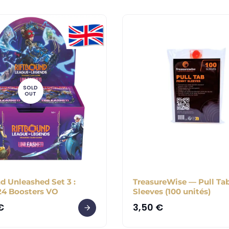
SOLD
OUT
d Unleashed Set 3 :
TreasureWise — Pull Ta
24 Boosters VO
Sleeves (100 unités)
€
3,50
€