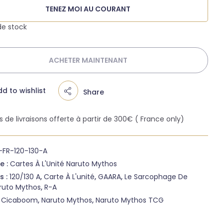
TENEZ MOI AU COURANT
de stock
ACHETER MAINTENANT
d to wishlist
Share
is de livraisons offerte à partir de 300€ ( France only)
-FR-120-130-A
e :
Cartes À L'Unité Naruto Mythos
s :
120/130 A
,
Carte À L'unité
,
GAARA
,
Le Sarcophage De
ruto Mythos
,
R-A
:
Cicaboom
,
Naruto Mythos
,
Naruto Mythos TCG