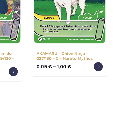
in du
AKAMARU – Chien Ninja –
09/130 –
027/130 – C – Naruto Mythos
0,05
€
–
1,00
€