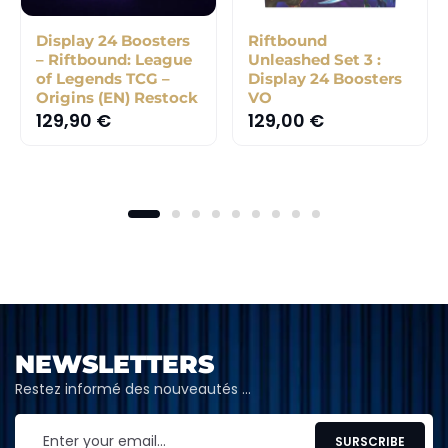
Display 24 Boosters
Riftbound
– Riftbound: League
Unleashed Set 3 :
of Legends TCG –
Display 24 Boosters
Origins (EN) Restock
VO
129,90
€
129,00
€
NEWSLETTERS
Restez informé des nouveautés …