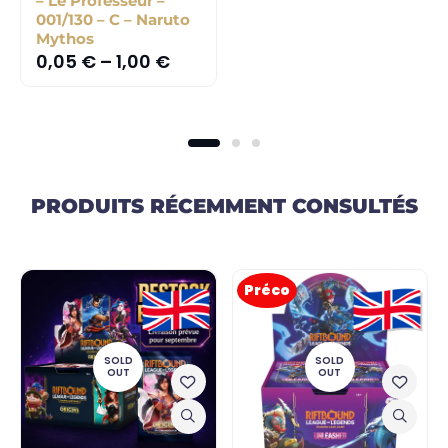
– Le Professeur –
001/130 – C – Naruto
Mythos
0,05
€
–
1,00
€
PRODUITS RÉCEMMENT CONSULTÉS
Préco
SOLD
SOLD
OUT
OUT