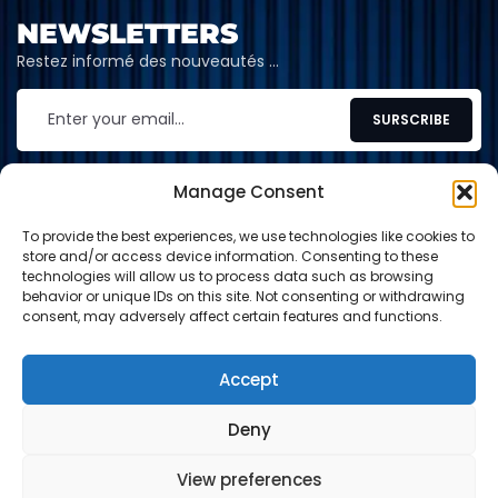
NEWSLETTERS
Restez informé des nouveautés …
Manage Consent
To provide the best experiences, we use technologies like cookies to
CONTACT
store and/or access device information. Consenting to these
technologies will allow us to process data such as browsing
contact@shop-tcg.fr
behavior or unique IDs on this site. Not consenting or withdrawing
consent, may adversely affect certain features and functions.
INFORMATION
EXPLORE
Accept
Deny
Paypal
Carte de crédit
Virement
View preferences
© 2024-2026 Shop TCG. Tous droits réservés.
0
0