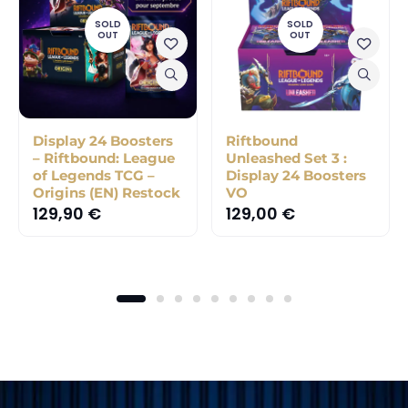
SOLD
SOLD
OUT
OUT
Display 24 Boosters
Riftbound
– Riftbound: League
Unleashed Set 3 :
of Legends TCG –
Display 24 Boosters
Origins (EN) Restock
VO
129,90
€
129,00
€