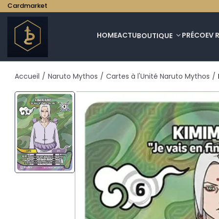
Cardmarket
HOME
ACTU
PRÉCO
EV 
BOUTIQUE
Accueil
/
Naruto Mythos
/
Cartes à l'Unité Naruto Mythos
/