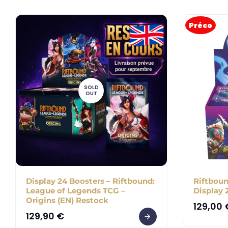
Préco
SOLD
OUT
Display 24 Boosters – Riftbound:
Riftboun
League of Legends TCG –
Display 
Origins (EN) Restock
129,00
129,90
€