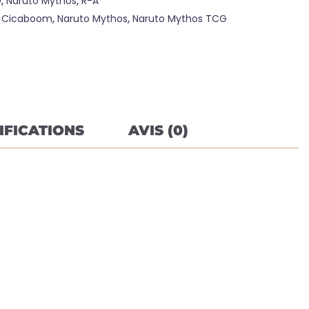
O
,
Naruto Mythos
,
R-A
:
Cicaboom
,
Naruto Mythos
,
Naruto Mythos TCG
IFICATIONS
AVIS (0)