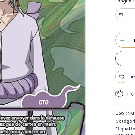
Langue
Ad
Fra
UGS :
NM
Catégori
Étiquette