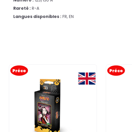
Numéro :
123/130 A
Rareté :
R-A
Langues disponibles :
FR, EN
Préco
Préco