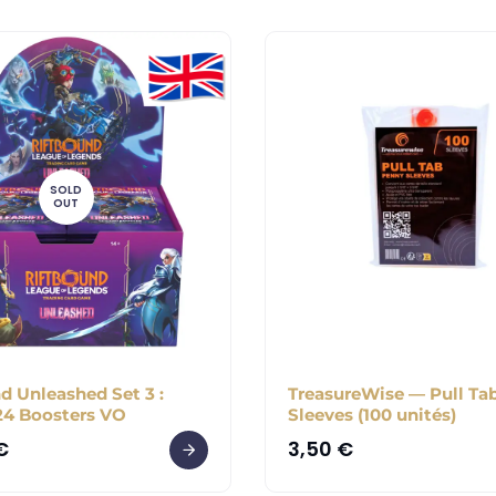
SOLD
OUT
d Unleashed Set 3 :
TreasureWise — Pull Ta
24 Boosters VO
Sleeves (100 unités)
€
3,50
€