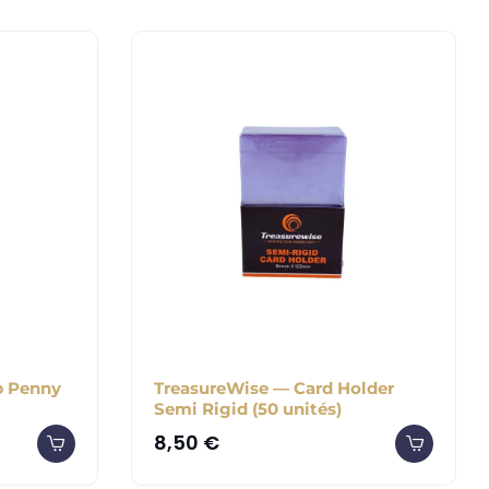
b Penny
TreasureWise — Card Holder
Semi Rigid (50 unités)
8,50
€