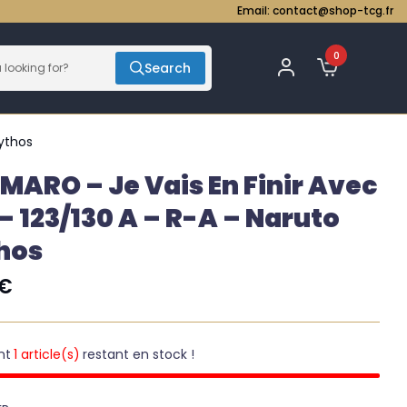
Email:
contact@shop-tcg.fr
0
Search
Mythos
MARO – Je Vais En Finir Avec
 – 123/130 A – R-A – Naruto
hos
€
nt
1 article(s)
restant en stock !