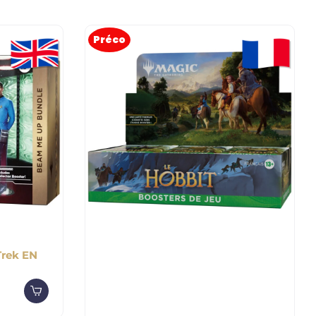
Préco
Trek EN