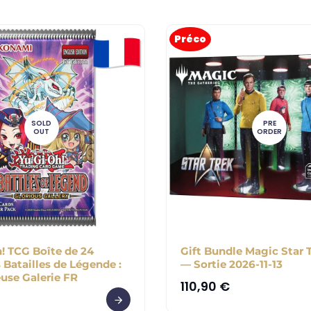
Préco
SOLD
PRE
OUT
ORDER
! TCG Boîte de 24
Gift Bundle Magic Star 
 Batailles de Légende :
— Sortie 2026-11-13
euse Galerie FR
110,90
€