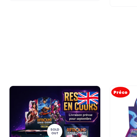
Préco
SOLD
OUT