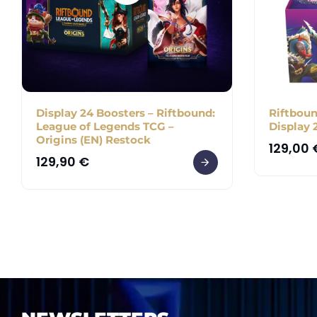
Display 24 Boosters – Riftbound:
Riftboun
League of Legends TCG –
Display 
Origins (EN) Restock
129,00
129,90
€