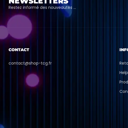
NEWSLETTERS
Restez informé des nouveautés …
CONTACT
INF
contact@shop-tcg.fr
Ret
Hel
Prod
Con