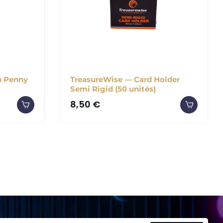
b Penny
TreasureWise — Card Holder
Semi Rigid (50 unités)
8,50
€