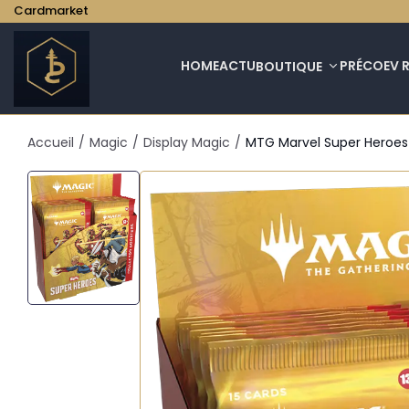
Cardmarket
HOME
ACTU
PRÉCO
EV 
BOUTIQUE
Accueil
/
Magic
/
Display Magic
/
MTG Marvel Super Heroes C