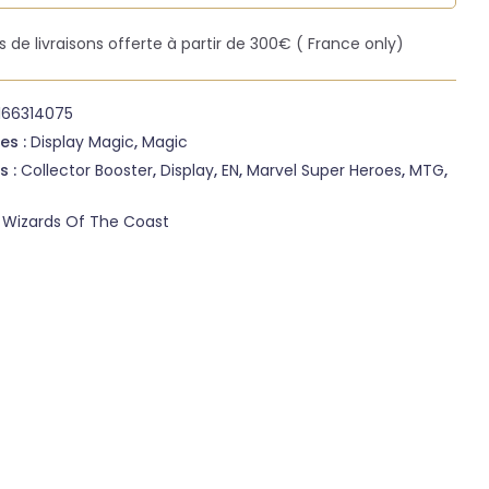
is de livraisons offerte à partir de 300€ ( France only)
166314075
es :
Display Magic
,
Magic
s :
Collector Booster
,
Display
,
EN
,
Marvel Super Heroes
,
MTG
,
:
Wizards Of The Coast