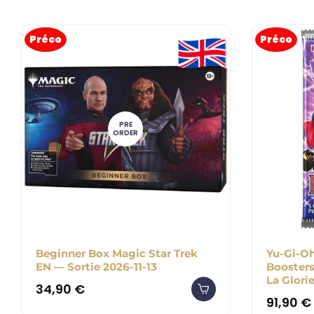
Préco
Préco
PRE
ORDER
Beginner Box Magic Star Trek
Yu-Gi-Oh
EN — Sortie 2026-11-13
Boosters
La Glori
34,90
€
91,90
€