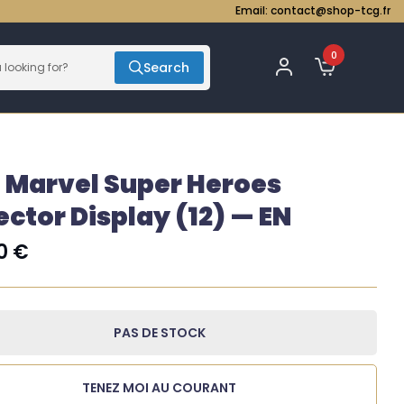
Email:
contact@shop-tcg.fr
0
Search
 Marvel Super Heroes
ector Display (12) — EN
00
€
PAS DE STOCK
TENEZ MOI AU COURANT