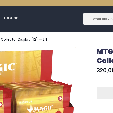
RIFTBOUND
ollector Display (12) — EN
MTG
Coll
320,