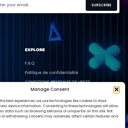
EXPLORE
F.A.Q
Politique de confidentialité
CONDITIONS GENERALES DE VENTE
Manage Consent
Mentions légales
Découvrir
the best experiences, we use technologies like cookies to store
ess device information. Consenting to these technologies will allow
ss data such as browsing behavior or unique IDs on this site. Not
 or withdrawing consent, may adversely affect certain features and