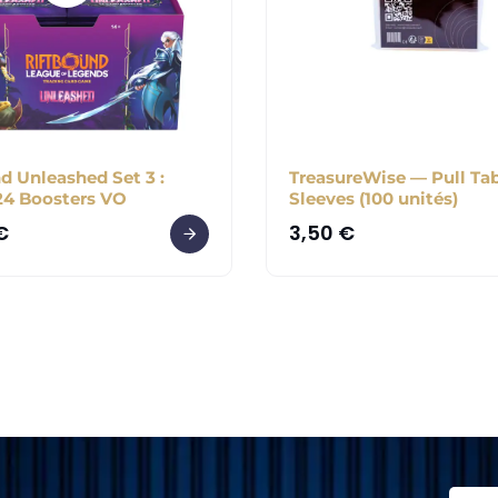
d Unleashed Set 3 :
TreasureWise — Pull Ta
24 Boosters VO
Sleeves (100 unités)
€
3,50
€