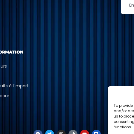
ORMATION
ours
p
uits à l'import
cour
To provide 
and/or acc
us to proce
consenting
functions.