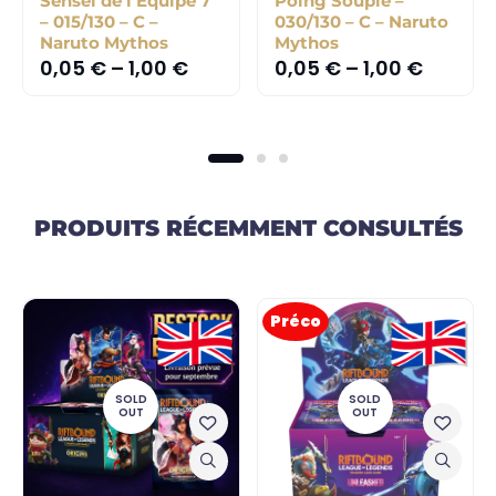
Sensei de l’Équipe 7
Poing Souple –
– 015/130 – C –
030/130 – C – Naruto
Naruto Mythos
Mythos
0,05
€
–
1,00
€
0,05
€
–
1,00
€
PRODUITS RÉCEMMENT CONSULTÉS
Préco
SOLD
SOLD
OUT
OUT