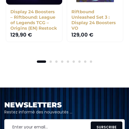
Display 24 Boosters
Riftbound
– Riftbound: League
Unleashed Set 3 :
of Legends TCG –
Display 24 Boosters
Origins (EN) Restock
VO
129,90
€
129,00
€
NEWSLETTERS
Restez informé des nouveautés …