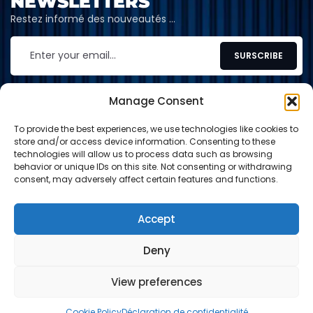
NEWSLETTERS
Restez informé des nouveautés …
Manage Consent
To provide the best experiences, we use technologies like cookies to
CONTACT
store and/or access device information. Consenting to these
technologies will allow us to process data such as browsing
contact@shop-tcg.fr
behavior or unique IDs on this site. Not consenting or withdrawing
consent, may adversely affect certain features and functions.
INFORMATION
EXPLORE
Accept
Deny
Paypal
Carte de crédit
Virement
View preferences
© 2024-2026 Shop TCG. Tous droits réservés.
0
0
Cookie Policy
Déclaration de confidentialité