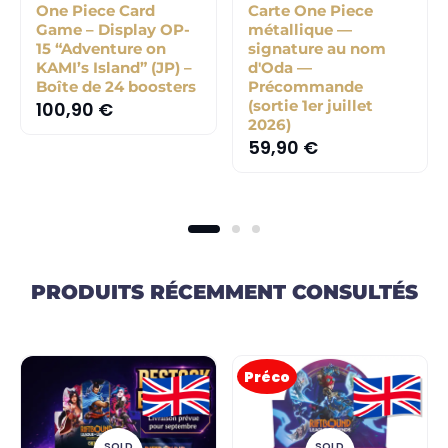
One Piece Card
Carte One Piece
Game – Display OP-
métallique —
15 “Adventure on
signature au nom
KAMI’s Island” (JP) –
d'Oda —
Boîte de 24 boosters
Précommande
(sortie 1er juillet
100,90
€
2026)
59,90
€
PRODUITS RÉCEMMENT CONSULTÉS
Préco
SOLD
SOLD