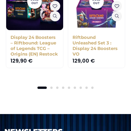
OUT
OUT
Display 24 Boosters
Riftbound
– Riftbound: League
Unleashed Set 3 :
of Legends TCG –
Display 24 Boosters
Origins (EN) Restock
VO
129,90
€
129,00
€