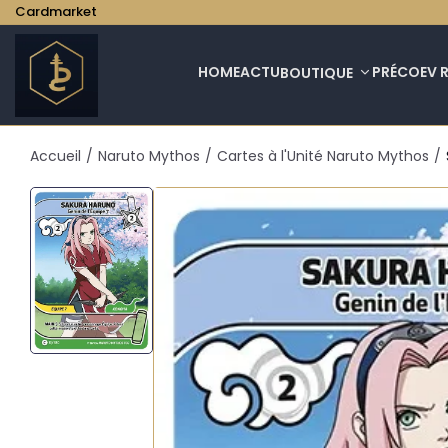
Cardmarket
HOME
ACTU
PRÉCO
EV 
BOUTIQUE
Accueil
/
Naruto Mythos
/
Cartes à l'Unité Naruto Mythos
/