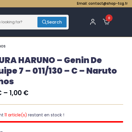
Email:
contact@shop-tcg.fr
0
Search
hos
URA HARUNO – Genin De
uipe 7 – 011/130 – C – Naruto
hos
€
–
1,00
€
nt
11 article(s)
restant en stock !