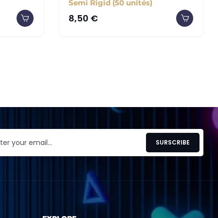
Semi Rigid (50 unités)
8,50
€