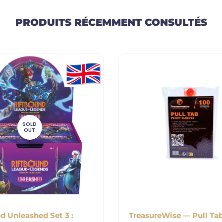
PRODUITS RÉCEMMENT CONSULTÉS
SOLD
OUT
d Unleashed Set 3 :
TreasureWise — Pull Ta