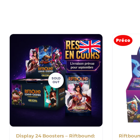
Préco
SOLD
OUT
Display 24 Boosters – Riftbound:
Riftboun