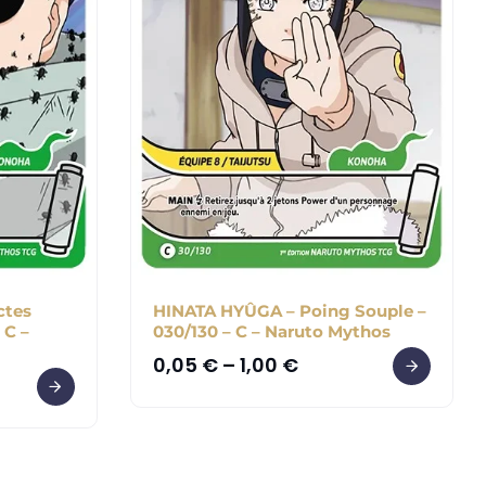
ctes
HINATA HYÛGA – Poing Souple –
 C –
030/130 – C – Naruto Mythos
0,05
€
–
1,00
€