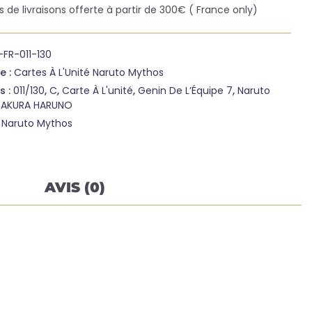
is de livraisons offerte à partir de 300€ ( France only)
FR-011-130
e :
Cartes À L'Unité Naruto Mythos
s :
011/130
,
C
,
Carte À L'unité
,
Genin De L’Équipe 7
,
Naruto
SAKURA HARUNO
:
Naruto Mythos
AVIS (0)