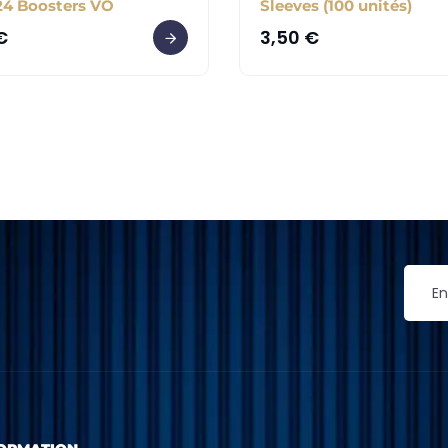
24 Boosters VO
Sleeves (100 unités)
€
3,50
€