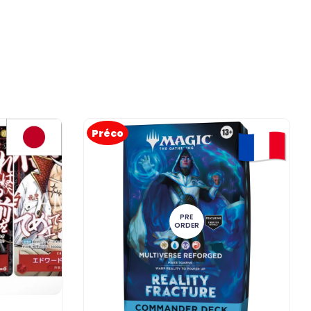
Préco
PRE
ORDER