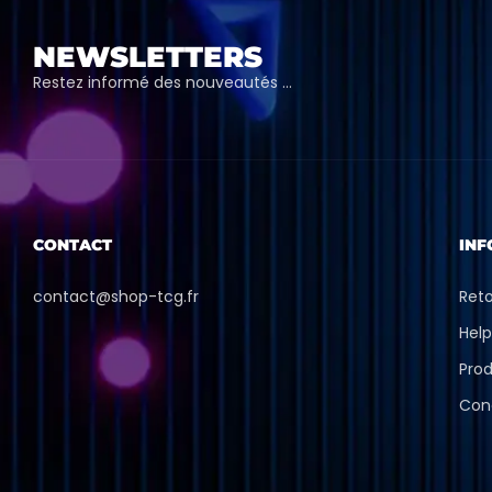
NEWSLETTERS
Restez informé des nouveautés …
CONTACT
INF
contact@shop-tcg.fr
Ret
Hel
Prod
Con