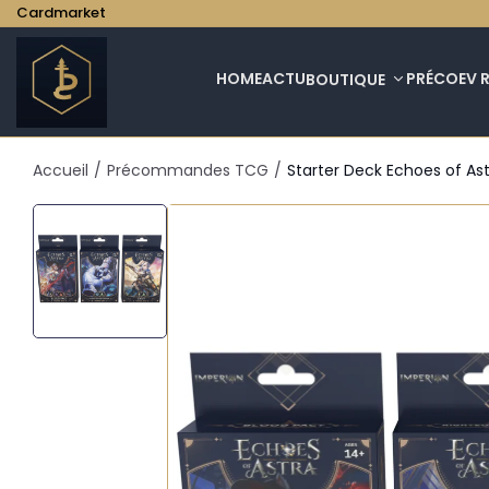
Cardmarket
HOME
ACTU
PRÉCO
EV 
BOUTIQUE
Accueil
/
Précommandes TCG
/
Starter Deck Echoes of As