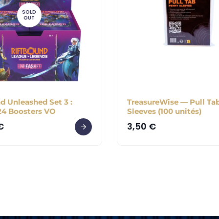
SOLD
OUT
d Unleashed Set 3 :
TreasureWise — Pull Ta
24 Boosters VO
Sleeves (100 unités)
€
3,50
€