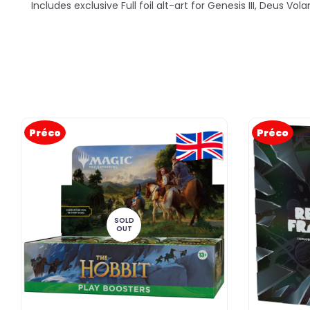
Includes exclusive Full foil alt-art for Genesis III, Deus Vola
Préco
Préco
SOLD
OUT