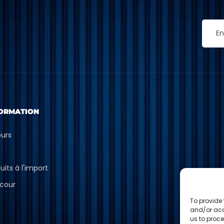
ORMATION
ours
p
uits à l'import
cour
To provide 
and/or acc
us to proce