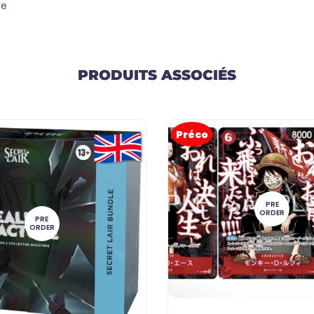
re
PRODUITS ASSOCIÉS
Préco
PRE
ORDER
PRE
ORDER