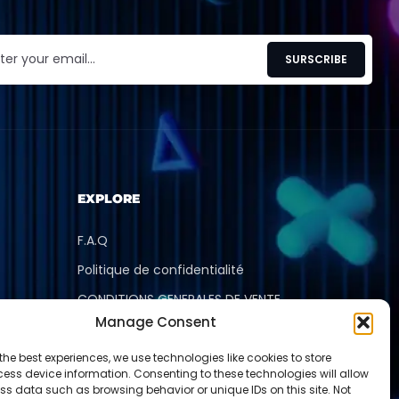
EXPLORE
F.A.Q
Politique de confidentialité
CONDITIONS GENERALES DE VENTE
Manage Consent
Mentions légales
Découvrir
the best experiences, we use technologies like cookies to store
ess device information. Consenting to these technologies will allow
ss data such as browsing behavior or unique IDs on this site. Not