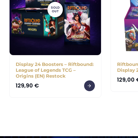
SOLD
OUT
Display 24 Boosters – Riftbound:
Riftboun
League of Legends TCG –
Display 
Origins (EN) Restock
129,00
129,90
€