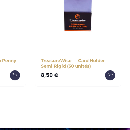
b Penny
TreasureWise — Card Holder
Semi Rigid (50 unités)
8,50
€