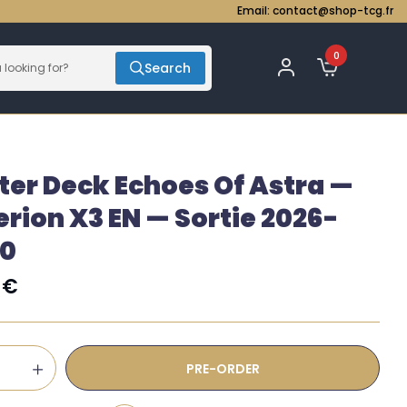
Email:
contact@shop-tcg.fr
0
Search
ter Deck Echoes Of Astra —
rion X3 EN — Sortie 2026-
20
0
€
PRE-ORDER