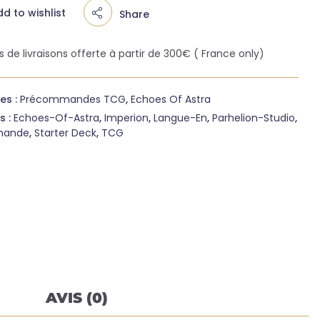
d to wishlist
Share
is de livraisons offerte à partir de 300€ ( France only)
es :
Précommandes TCG
,
Echoes Of Astra
s :
Echoes-Of-Astra
,
Imperion
,
Langue-En
,
Parhelion-Studio
,
mande
,
Starter Deck
,
TCG
AVIS (0)