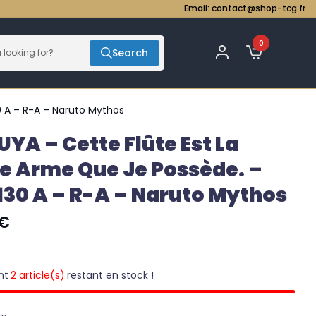
Email:
contact@shop-tcg.fr
0
Search
0 A – R-A – Naruto Mythos
YA – Cette Flûte Est La
e Arme Que Je Possède. –
130 A – R-A – Naruto Mythos
€
nt
2 article(s)
restant en stock !