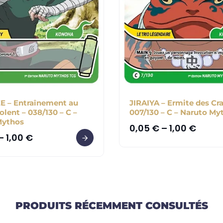
E – Entraînement au
JIRAIYA – Ermite des Cr
olent – 038/130 – C –
007/130 – C – Naruto My
Mythos
0,05
€
–
1,00
€
–
1,00
€
PRODUITS RÉCEMMENT CONSULTÉS