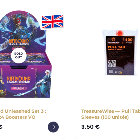
SOLD
OUT
d Unleashed Set 3 :
TreasureWise — Pull Ta
24 Boosters VO
Sleeves (100 unités)
€
3,50
€