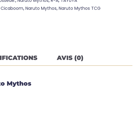
ossède.
,
Naruto Mythos
,
R-A
,
TAYUYA
:
Cicaboom
,
Naruto Mythos
,
Naruto Mythos TCG
IFICATIONS
AVIS (0)
uto Mythos