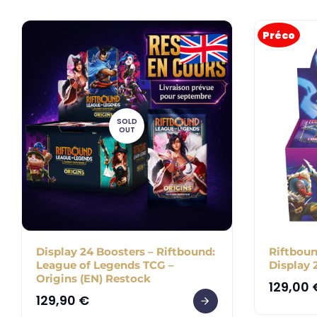
Préco
SOLD
OUT
Display 24 Boosters – Riftbound:
Riftboun
League of Legends TCG –
Display 
Origins (EN) Restock
129,00
129,90
€