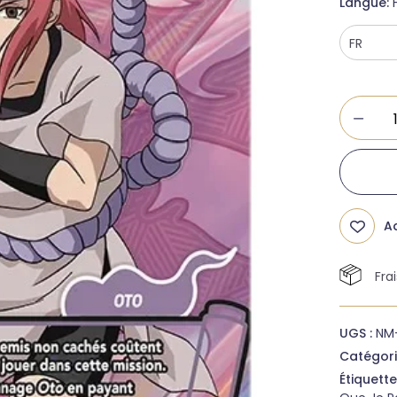
Langue
Ad
Fra
UGS :
NM
Catégori
Étiquette