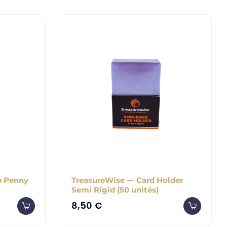
b Penny
TreasureWise — Card Holder
Semi Rigid (50 unités)
8,50
€