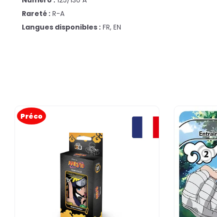
Numéro :
125/130 A
Rareté :
R-A
Langues disponibles :
FR, EN
Préco