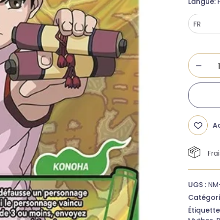
Langue
Ad
Fra
UGS :
NM-
Catégori
Étiquette