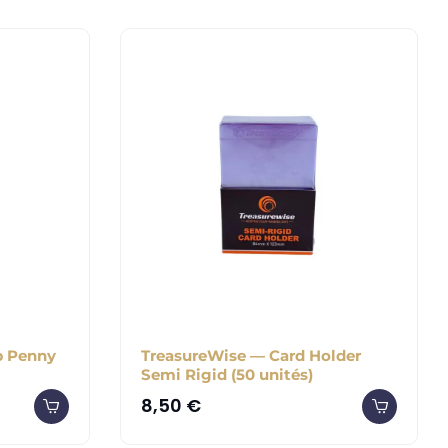
b Penny
TreasureWise — Card Holder
Semi Rigid (50 unités)
8,50
€