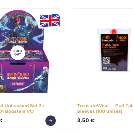
SOLD
OUT
d Unleashed Set 3 :
TreasureWise — Pull Ta
24 Boosters VO
Sleeves (100 unités)
€
3,50
€