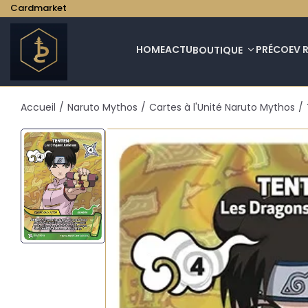
Cardmarket
HOME
ACTU
PRÉCO
EV 
BOUTIQUE
Accueil
/
Naruto Mythos
/
Cartes à l'Unité Naruto Mythos
/