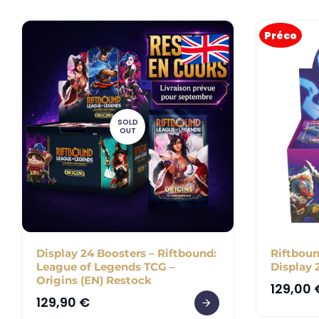
Préco
SOLD
OUT
Display 24 Boosters – Riftbound:
Riftboun
League of Legends TCG –
Display 
Origins (EN) Restock
129,00
129,90
€