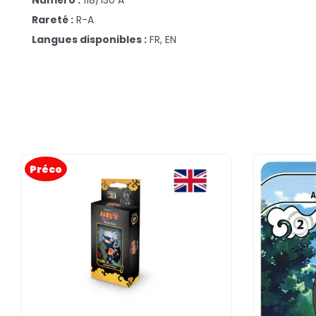
Numéro :
118/130 A
Rareté :
R-A
Langues disponibles :
FR, EN
Préco