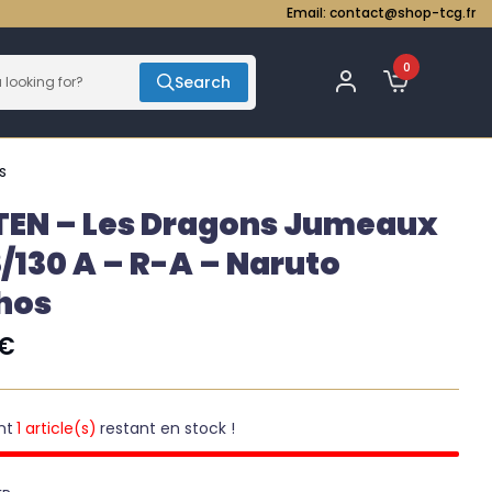
Email:
contact@shop-tcg.fr
0
Search
s
TEN – Les Dragons Jumeaux
8/130 A – R-A – Naruto
hos
€
nt
1 article(s)
restant en stock !