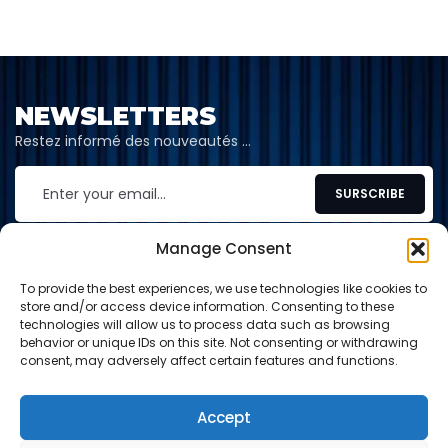
NEWSLETTERS
Restez informé des nouveautés …
Manage Consent
To provide the best experiences, we use technologies like cookies to
CONTACT
store and/or access device information. Consenting to these
technologies will allow us to process data such as browsing
behavior or unique IDs on this site. Not consenting or withdrawing
contact@shop-tcg.fr
consent, may adversely affect certain features and functions.
INFORMATION
Accept
EXPLORE