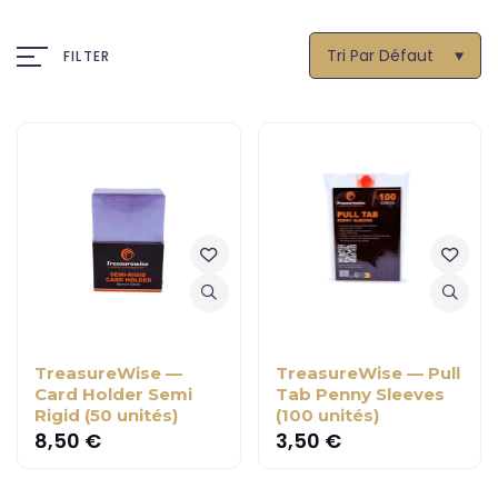
Tri Par Défaut
FILTER
TreasureWise —
TreasureWise — Pull
Card Holder Semi
Tab Penny Sleeves
Rigid (50 unités)
(100 unités)
8,50
€
3,50
€