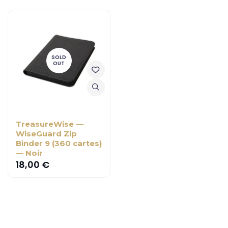
SOLD
OUT
TreasureWise —
WiseGuard Zip
Binder 9 (360 cartes)
— Noir
18,00
€