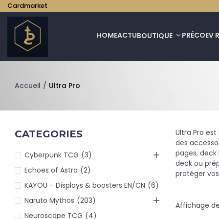
Cardmarket
HOME
ACTU
PRÉCO
EV 
BOUTIQUE
Accueil
/
Ultra Pro
Ultra Pro es
CATEGORIES
des accessoi
pages, deck 
Cyberpunk TCG
(3)
deck ou prép
Echoes of Astra
(2)
protéger vos
KAYOU – Displays & boosters EN/CN
(6)
Naruto Mythos
(203)
Affichage de 
Neuroscape TCG
(4)