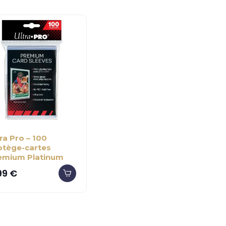
ra Pro – 100
otège-cartes
emium Platinum
99
€