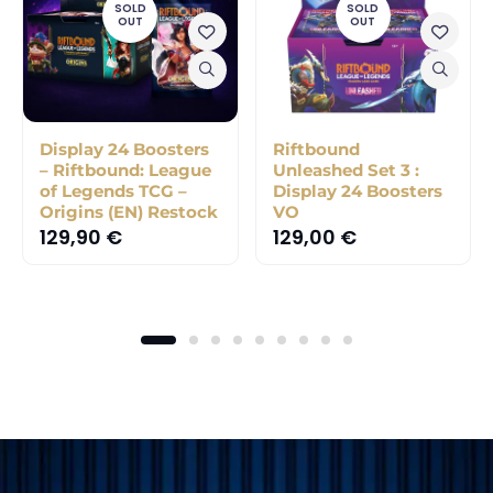
SOLD
SOLD
OUT
OUT
Display 24 Boosters
Riftbound
– Riftbound: League
Unleashed Set 3 :
of Legends TCG –
Display 24 Boosters
Origins (EN) Restock
VO
129,90
€
129,00
€