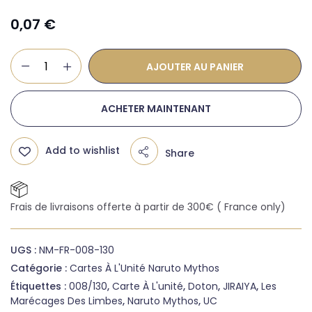
0,07
€
AJOUTER AU PANIER
ACHETER MAINTENANT
Add to wishlist
Share
Frais de livraisons offerte à partir de 300€ ( France only)
UGS :
NM-FR-008-130
Catégorie :
Cartes À L'Unité Naruto Mythos
Étiquettes :
008/130
,
Carte À L'unité
,
Doton
,
JIRAIYA
,
Les
Marécages Des Limbes
,
Naruto Mythos
,
UC