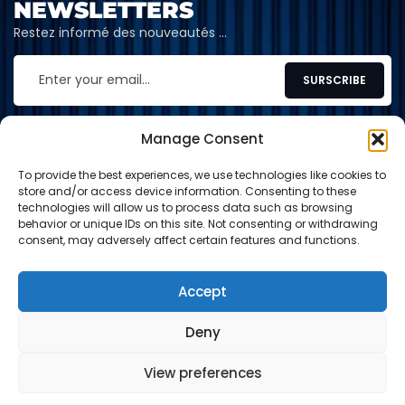
NEWSLETTERS
Restez informé des nouveautés …
Manage Consent
To provide the best experiences, we use technologies like cookies to
CONTACT
store and/or access device information. Consenting to these
technologies will allow us to process data such as browsing
contact@shop-tcg.fr
behavior or unique IDs on this site. Not consenting or withdrawing
consent, may adversely affect certain features and functions.
INFORMATION
EXPLORE
Accept
Deny
Paypal
Carte de crédit
Virement
View preferences
© 2024-2026 Shop TCG. Tous droits réservés.
0
0