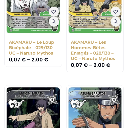
AKAMARU – Le Loup
AKAMARU – Les
Bicéphale – 029/130 –
Hommes-Bêtes
UC – Naruto Mythos
Enragés – 028/130 –
UC – Naruto Mythos
0,07
€
–
2,00
€
0,07
€
–
2,00
€