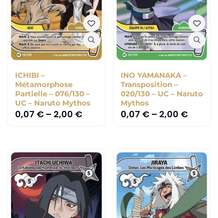
ICHIBI –
INO YAMANAKA –
Métamorphose
Transposition –
Partielle – 076/130 –
020/130 – UC – Naruto
UC – Naruto Mythos
Mythos
0,07
€
–
2,00
€
0,07
€
–
2,00
€