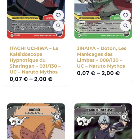
ITACHI UCHIWA – Le
JIRAIYA – Doton, Les
Kaléidoscope
Marécages des
Hypnotique du
Limbes – 008/130 –
Sharingan – 091/130 –
UC – Naruto Mythos
UC – Naruto Mythos
0,07
€
–
2,00
€
0,07
€
–
2,00
€