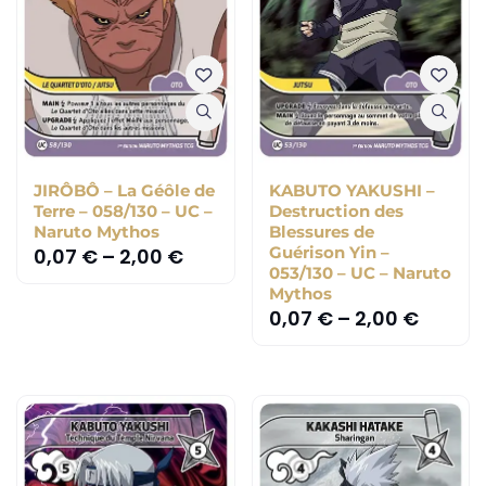
JIRÔBÔ – La Géôle de
KABUTO YAKUSHI –
Terre – 058/130 – UC –
Destruction des
Naruto Mythos
Blessures de
Guérison Yin –
0,07
€
–
2,00
€
053/130 – UC – Naruto
Mythos
0,07
€
–
2,00
€