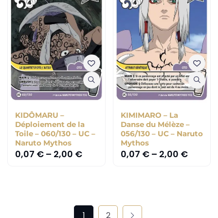
KIDÔMARU –
KIMIMARO – La
Déploiement de la
Danse du Mélèze –
Toile – 060/130 – UC –
056/130 – UC – Naruto
Naruto Mythos
Mythos
0,07
€
–
2,00
€
0,07
€
–
2,00
€
1
2