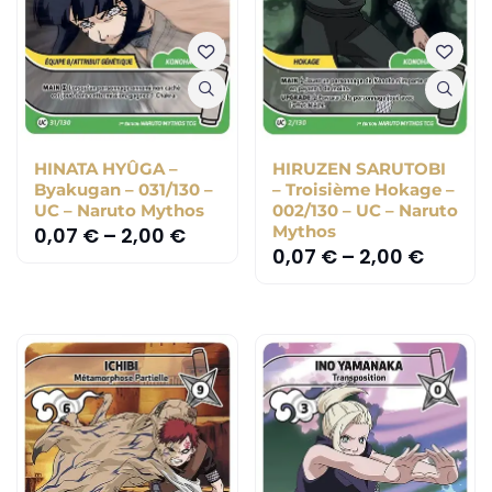
HINATA HYÛGA –
HIRUZEN SARUTOBI
Byakugan – 031/130 –
– Troisième Hokage –
UC – Naruto Mythos
002/130 – UC – Naruto
Mythos
0,07
€
–
2,00
€
0,07
€
–
2,00
€