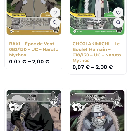
BAKI – Épée de Vent –
CHÔJI AKIMICHI – Le
082/130 – UC – Naruto
Boulet Humain –
Mythos
018/130 – UC – Naruto
Mythos
0,07
€
–
2,00
€
0,07
€
–
2,00
€