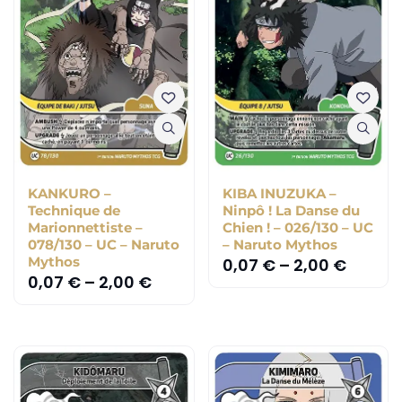
KANKURO –
KIBA INUZUKA –
Technique de
Ninpô ! La Danse du
Marionnettiste –
Chien ! – 026/130 – UC
078/130 – UC – Naruto
– Naruto Mythos
Mythos
0,07
€
–
2,00
€
0,07
€
–
2,00
€