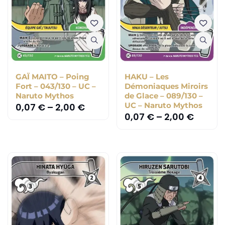
GAÏ MAITO – Poing
HAKU – Les
Fort – 043/130 – UC –
Démoniaques Miroirs
Naruto Mythos
de Glace – 089/130 –
UC – Naruto Mythos
0,07
€
–
2,00
€
0,07
€
–
2,00
€