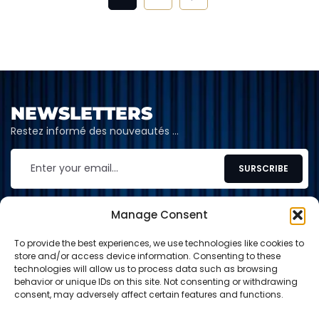
NEWSLETTERS
Restez informé des nouveautés …
Manage Consent
To provide the best experiences, we use technologies like cookies to
CONTACT
store and/or access device information. Consenting to these
technologies will allow us to process data such as browsing
contact@shop-tcg.fr
behavior or unique IDs on this site. Not consenting or withdrawing
consent, may adversely affect certain features and functions.