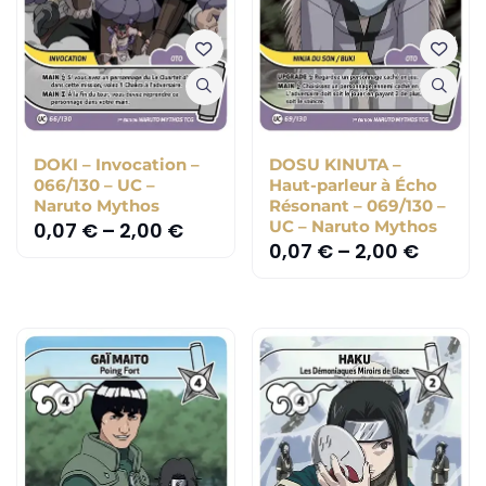
DOKI – Invocation –
DOSU KINUTA –
066/130 – UC –
Haut-parleur à Écho
Naruto Mythos
Résonant – 069/130 –
UC – Naruto Mythos
0,07
€
–
2,00
€
0,07
€
–
2,00
€