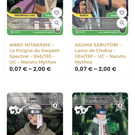
ANKO MITARASHI –
ASUMA SARUTOBI –
La Poigne du Serpent
Lame de Chakra –
Spectral – 045/130 –
024/130 – UC – Naruto
UC – Naruto Mythos
Mythos
0,07
€
–
2,00
€
0,07
€
–
2,00
€