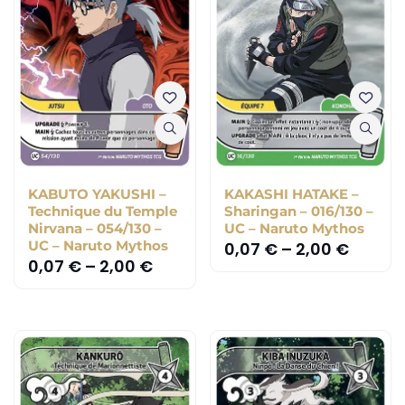
KABUTO YAKUSHI –
KAKASHI HATAKE –
Technique du Temple
Sharingan – 016/130 –
Nirvana – 054/130 –
UC – Naruto Mythos
UC – Naruto Mythos
0,07
€
–
2,00
€
0,07
€
–
2,00
€