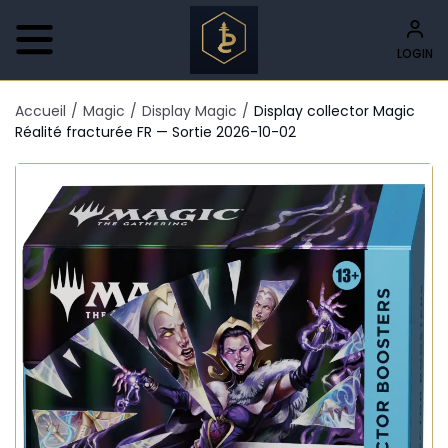
LOGIN
Accueil
/
Magic
/
Display Magic
/
Display collector Magic
Réalité fracturée FR — Sortie 2026-10-02