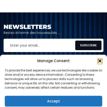
NEWSLETTERS
Restez informé des nouveautés …
Manage Consent
To provide the best experiences, we use technologies like cookies to
CONTACT
store and/or access device information. Consenting to these
technologies will allow us to process data such as browsing
contact@shop-tcg.fr
behavior or unique IDs on this site. Not consenting or withdrawing
consent, may adversely affect certain features and functions.
INFORMATION
EXPLORE
Accept