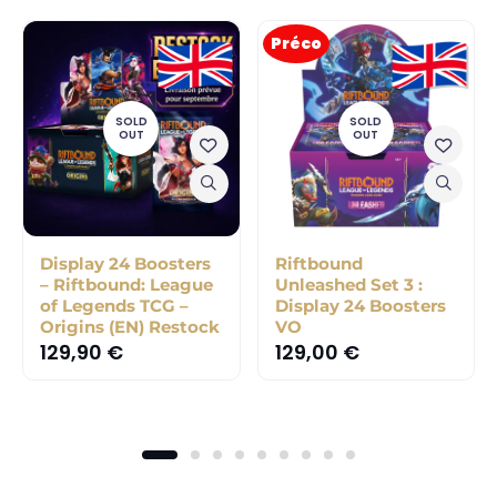
Préco
SOLD
SOLD
OUT
OUT
Display 24 Boosters
Riftbound
– Riftbound: League
Unleashed Set 3 :
of Legends TCG –
Display 24 Boosters
Origins (EN) Restock
VO
129,90
€
129,00
€