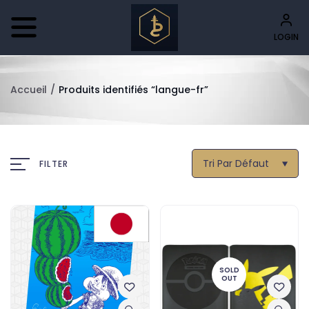
LOGIN
Accueil
/
Produits identifiés “langue-fr”
Tri Par Défaut
FILTER
SOLD
OUT