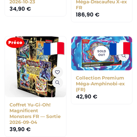
2026-10-23
Méga-Dracaufeu X-ex
FR
34,90
€
186,90
€
Préco
SOLD
OUT
Collection Premium
Méga-Amphinobi-ex
(FR)
42,90
€
Coffret Yu-Gi-Oh!
Magnificent
Monsters FR — Sortie
2026-09-04
39,90
€