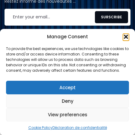
Restez informé des nouveautés …
Manage Consent
To provide the best experiences, we use technologies like cookies to
CONTACT
store and/or access device information. Consenting to these
technologies will allow us to process data such as browsing
contact@shop-tcg.fr
behavior or unique IDs on this site. Not consenting or withdrawing
consent, may adversely affect certain features and functions.
INFORMATION
EXPLORE
Accept
Deny
Paypal
Carte de crédit
Virement
View preferences
© 2024-2026 Shop TCG. Tous droits réservés.
0
0
Cookie Policy
Déclaration de confidentialité
PANIER
BOUTIQUE
SEARCH
WISHLIST