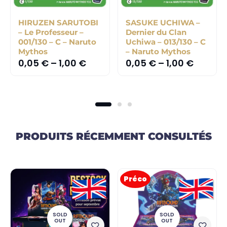
HIRUZEN SARUTOBI
SASUKE UCHIWA –
– Le Professeur –
Dernier du Clan
001/130 – C – Naruto
Uchiwa – 013/130 – C
Mythos
– Naruto Mythos
0,05
€
–
1,00
€
0,05
€
–
1,00
€
PRODUITS RÉCEMMENT CONSULTÉS
Préco
SOLD
SOLD
OUT
OUT