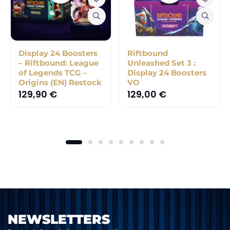
Display 24 Boosters
Riftbound
– Riftbound: League
Unleashed Set 3 :
of Legends TCG –
Display 24 Boosters
Origins (EN) Restock
VO
129,90
€
129,00
€
NEWSLETTERS