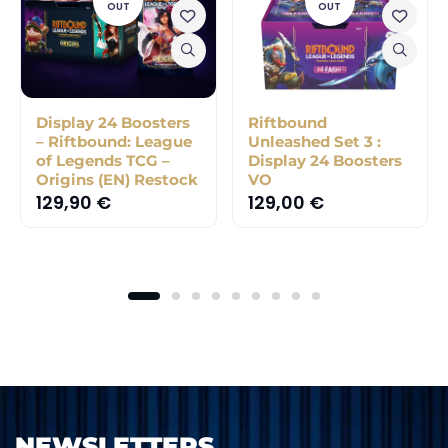
OUT
OUT
Display 24 Boosters
Riftbound
– Riftbound: League
Unleashed Set 3 :
of Legends TCG –
Display 24 Boosters
Origins (EN) Restock
VO
129,90
€
129,00
€
NEWSLETTERS