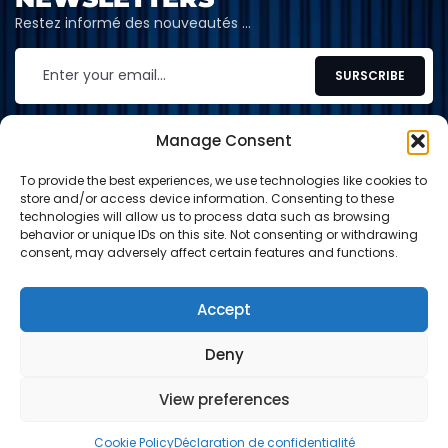
Restez informé des nouveautés …
Manage Consent
To provide the best experiences, we use technologies like cookies to
CONTACT
store and/or access device information. Consenting to these
technologies will allow us to process data such as browsing
contact@shop-tcg.fr
behavior or unique IDs on this site. Not consenting or withdrawing
consent, may adversely affect certain features and functions.
INFORMATION
EXPLORE
Accept
Deny
Paypal
Carte de crédit
Virement
View preferences
© 2024-2026 Shop TCG. Tous droits réservés.
0
0
Cookie Policy
Déclaration de confidentialité
PANIER
BOUTIQUE
SEARCH
WISHLIST