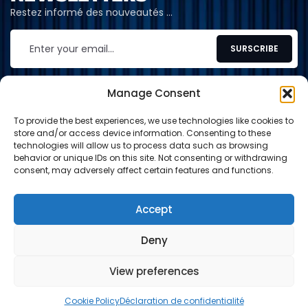
Restez informé des nouveautés …
Manage Consent
To provide the best experiences, we use technologies like cookies to
CONTACT
store and/or access device information. Consenting to these
technologies will allow us to process data such as browsing
contact@shop-tcg.fr
behavior or unique IDs on this site. Not consenting or withdrawing
consent, may adversely affect certain features and functions.
INFORMATION
EXPLORE
Accept
Deny
Paypal
Carte de crédit
Virement
View preferences
© 2024-2026 Shop TCG. Tous droits réservés.
0
0
Cookie Policy
Déclaration de confidentialité
PANIER
BOUTIQUE
SEARCH
WISHLIST