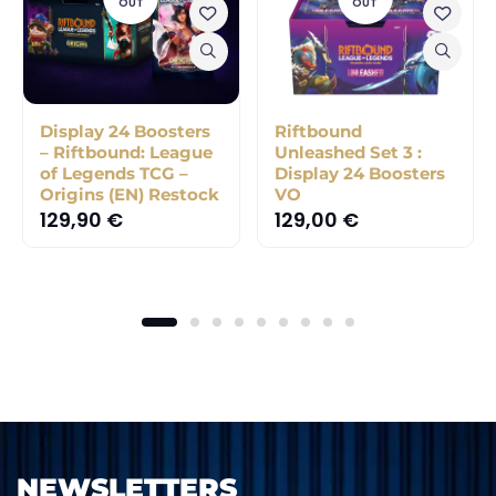
OUT
OUT
Display 24 Boosters
Riftbound
– Riftbound: League
Unleashed Set 3 :
of Legends TCG –
Display 24 Boosters
Origins (EN) Restock
VO
129,90
€
129,00
€
NEWSLETTERS