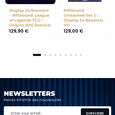
Display 24 Boosters
Riftbound
– Riftbound: League
Unleashed Set 3 :
of Legends TCG –
Display 24 Boosters
Origins (EN) Restock
VO
129,90
€
129,00
€
NEWSLETTERS
Restez informé des nouveautés …