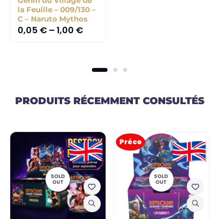
Genin du Village de
la Feuille – 009/130 –
C – Naruto Mythos
0,05
€
–
1,00
€
PRODUITS RÉCEMMENT CONSULTÉS
Préco
SOLD
SOLD
OUT
OUT