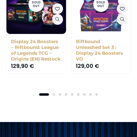
SOLD
SOLD
OUT
OUT
Display 24 Boosters
Riftbound
– Riftbound: League
Unleashed Set 3 :
of Legends TCG –
Display 24 Boosters
Origins (EN) Restock
VO
129,90
€
129,00
€