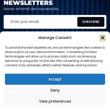
NEWSLETTERS
Restez informé des nouveautés …
Manage Consent
To provide the best experiences, we use technologies like cookies to
CONTACT
store and/or access device information. Consenting to these
technologies will allow us to process data such as browsing
contact@shop-tcg.fr
behavior or unique IDs on this site. Not consenting or withdrawing
consent, may adversely affect certain features and functions.
INFORMATION
EXPLORE
Accept
Deny
Paypal
Carte de crédit
Virement
View preferences
© 2024-2026 Shop TCG. Tous droits réservés.
0
0