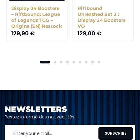
Display 24 Boosters
Riftbound
– Riftbound: League
Unleashed Set 3 :
of Legends TCG –
Display 24 Boosters
Origins (EN) Restock
VO
129,90
€
129,00
€
NEWSLETTERS
Restez informé des nouveautés …