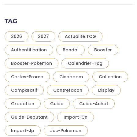
TAG
2026
2027
Actualité TCG
Authentification
Bandai
Booster
Booster-Pokemon
Calendrier-Tcg
Cartes-Promo
Cicaboom
Collection
Comparatif
Contrefacon
Display
Gradation
Guide
Guide-Achat
Guide-Debutant
Import-Cn
Import-Jp
Jcc-Pokemon