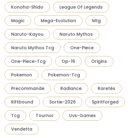
Konoha-Shido
League Of Legends
Magic
Mega-Evolution
Mtg
Naruto-Kayou
Naruto Mythos
Naruto Mythos Tcg
One-Piece
One-Piece-Tcg
Op-16
Origins
Pokemon
Pokemon-Tcg
Precommande
Radiance
Raretés
Riftbound
Sortie-2026
Spiritforged
Tcg
Tournoi
Uvs-Games
Vendetta