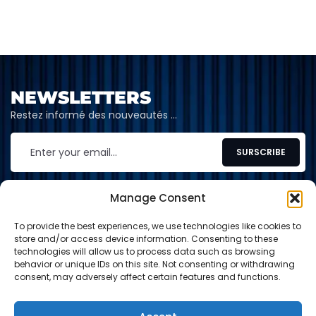
NEWSLETTERS
Restez informé des nouveautés …
Manage Consent
To provide the best experiences, we use technologies like cookies to
CONTACT
store and/or access device information. Consenting to these
technologies will allow us to process data such as browsing
contact@shop-tcg.fr
behavior or unique IDs on this site. Not consenting or withdrawing
consent, may adversely affect certain features and functions.
INFORMATION
EXPLORE