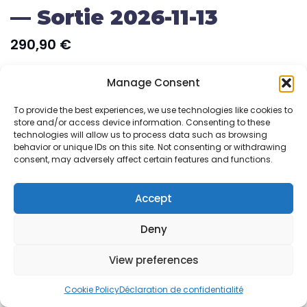
— Sortie 2026-11-13
290,90
€
AJOUTER AU PANIER
Manage Consent
To provide the best experiences, we use technologies like cookies to
store and/or access device information. Consenting to these
technologies will allow us to process data such as browsing
behavior or unique IDs on this site. Not consenting or withdrawing
Coffret Magic Star Trek FR : les 4 decks Commander prêts
consent, may adversely affect certain features and functions.
à jouer (Federation Fleet, Landing Party, Klingon Fury, We
Are the Borg), 100 cartes…
Accept
Préco
Deny
View preferences
0
0
Cookie Policy
Déclaration de confidentialité
PANIER
BOUTIQUE
SEARCH
WISHLIST