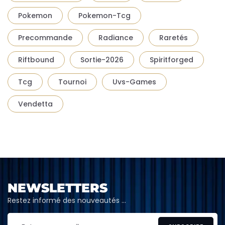
Pokemon
Pokemon-Tcg
Precommande
Radiance
Raretés
Riftbound
Sortie-2026
Spiritforged
Tcg
Tournoi
Uvs-Games
Vendetta
NEWSLETTERS
Restez informé des nouveautés …