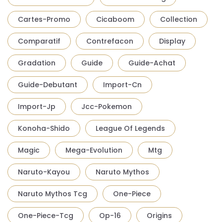
Cartes-Promo
Cicaboom
Collection
Comparatif
Contrefacon
Display
Gradation
Guide
Guide-Achat
Guide-Debutant
Import-Cn
Import-Jp
Jcc-Pokemon
Konoha-Shido
League Of Legends
Magic
Mega-Evolution
Mtg
Naruto-Kayou
Naruto Mythos
Naruto Mythos Tcg
One-Piece
One-Piece-Tcg
Op-16
Origins