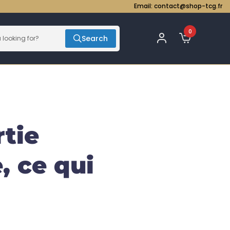
Email:
contact@shop-tcg.fr
0
Search
rtie
, ce qui