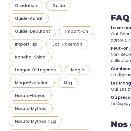
Gradation
Guide
FAQ 
Guide-Achat
La versio
Guide-Debutant
Import-Cn
Oui. Depui
partout, c
Import-Jp
Jcc-Pokemon
Peut-on j
Non. Seule
Konoha-Shido
collection
Combien y
League Of Legends
Magic
Un displa
Mega-Evolution
Mtg
Les Manga
Oui. Les t
Naruto-Kayou
Où préco
Le Displa
Naruto Mythos
Naruto Mythos Tcg
Nos 