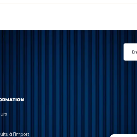
ORMATION
ours
p
uits à l'import