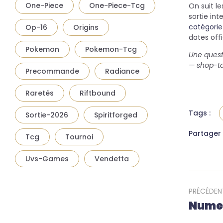
One-Piece
One-Piece-Tcg
On suit l
sortie int
catégorie
Op-16
Origins
dates offi
Pokemon
Pokemon-Tcg
Une questi
— shop-tcg
Precommande
Radiance
Raretés
Riftbound
Tags :
Sortie-2026
Spiritforged
Partager 
Tcg
Tournoi
Uvs-Games
Vendetta
PRÉCÉDEN