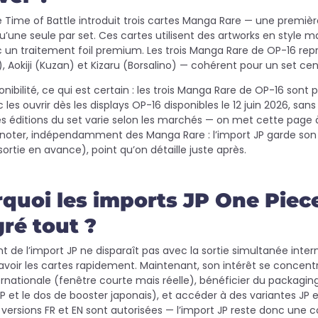
 Time of Battle introduit trois cartes Manga Rare — une première
qu’une seule par set. Ces cartes utilisent des artworks en style m
 un traitement foil premium. Les trois Manga Rare de OP-16 repré
, Aokiji (Kuzan) et Kizaru (Borsalino) — cohérent pour un set cen
nibilité, ce qui est certain : les trois Manga Rare de OP-16 sont
les ouvrir dès les displays OP-16 disponibles le 12 juin 2026, sans
es éditions du set varie selon les marchés — on met cette page à 
À noter, indépendamment des Manga Rare : l’import JP garde son 
 sortie en avance), point qu’on détaille juste après.
quoi les imports JP One Piece
ré tout ?
 de l’import JP ne disparaît pas avec la sortie simultanée interna
voir les cartes rapidement. Maintenant, son intérêt se concentr
ernationale (fenêtre courte mais réelle), bénéficier du packaging
JP et le dos de booster japonais), et accéder à des variantes JP ex
 versions FR et EN sont autorisées — l’import JP reste donc une co