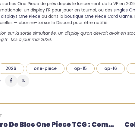
es sorties One Piece de près depuis le lancement de la VF en 20
ernationale, un display FR pour jouer en tournoi, ou des
singles O
 displays One Piece
ou dans la
boutique One Piece Card Game
.
cielles — abonne-toi sur le Discord pour être notifié.
on sur la sortie simultanée, un display qu’on devrait avoir en sto
.fr · Mis à jour mai 2026.
2026
one-piece
op-15
op-16
:
T
Numero De Bloc One Piece TCG : Comment Fonctionne Le Format Standard ?