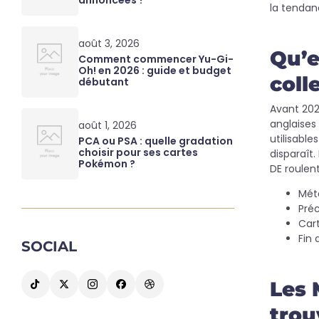
annoncées ?
la tendan
août 3, 2026
Qu’e
Comment commencer Yu-Gi-
Oh! en 2026 : guide et budget
coll
débutant
Avant 2026
anglaises 
août 1, 2026
utilisabl
PCA ou PSA : quelle gradation
choisir pour ses cartes
disparaît
Pokémon ?
DE roulent
Méta
Pré
Cart
Fin 
SOCIAL
Les 
trou