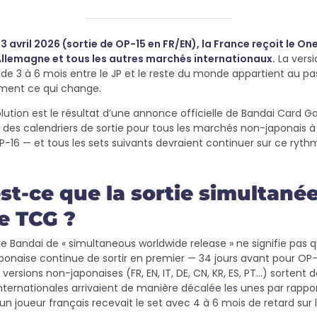
 3 avril 2026 (sortie de OP-15 en FR/EN), la France reçoit le
 l’Allemagne et tous les autres marchés internationaux.
La versi
e 3 à 6 mois entre le JP et le reste du monde appartient au pass
ment ce qui change.
lution est le résultat d’une annonce officielle de Bandai Card 
 des calendriers de sortie pour tous les marchés non-japonais à 
P-16 — et tous les sets suivants devraient continuer sur ce ryth
st-ce que la sortie simultané
e TCG ?
ue Bandai de « simultaneous worldwide release » ne signifie pas q
aponaise continue de sortir en premier — 34 jours avant pour OP-1
s versions non-japonaises (FR, EN, IT, DE, CN, KR, ES, PT…) sorte
nternationales arrivaient de manière décalée les unes par rapport
 un joueur français recevait le set avec 4 à 6 mois de retard sur l