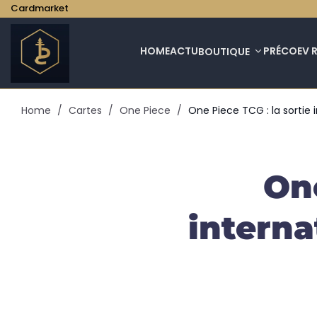
Cardmarket
HOME
ACTU
PRÉCO
EV 
BOUTIQUE
Home
/
Cartes
/
One Piece
/
One Piece TCG : la sortie
One
interna