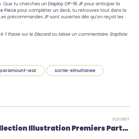
25. Que tu cherches un
Display OP-16 JP
pour anticiper la
ne Piece
pour compléter un deck, tu retrouves tout dans la
 Les précommandes JP sont ouvertes dès qu’on reçoit les
ck ? Passe sur le
Discord
ou laisse un commentaire. Baptiste
paramount-war
sortie-simultanee
SUIVANT
Collection Illustration Premiers Partenaires Série 3 : Hoenn, Kalos Et Paldea Réunis