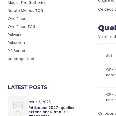
anglaise.
Magic: The Gathering
Ce décalag
Naruto Mythos TCG
One Piece
Quel
One Piece TCG
Palworld
Voici les 
Pokemon
RiftBound
Set
Uncategorized
OP-1
Kami’
LATEST POSTS
OP-1
Battl
août 3, 2026
Riftbound 2027 : quelles
extensions Riot a-t-il
On observe