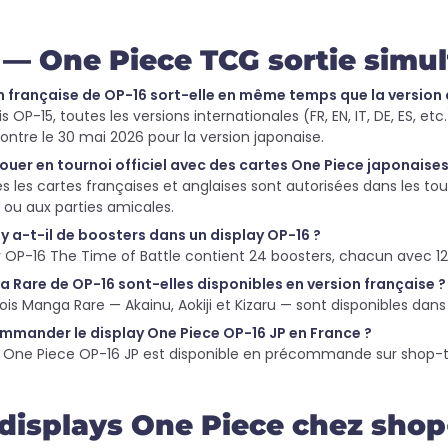
— One Piece TCG sortie simu
n française de OP-16 sort-elle en même temps que la version 
s OP-15, toutes les versions internationales (FR, EN, IT, DE, ES, et
ontre le 30 mai 2026 pour la version japonaise.
ouer en tournoi officiel avec des cartes One Piece japonaises
s les cartes françaises et anglaises sont autorisées dans les tour
 ou aux parties amicales.
 a-t-il de boosters dans un display OP-16 ?
y OP-16 The Time of Battle contient 24 boosters, chacun avec 12 c
 Rare de OP-16 sont-elles disponibles en version française ?
rois Manga Rare — Akainu, Aokiji et Kizaru — sont disponibles dans l
mmander le display One Piece OP-16 JP en France ?
y One Piece OP-16 JP est disponible en précommande sur shop-tc
displays One Piece chez shop-