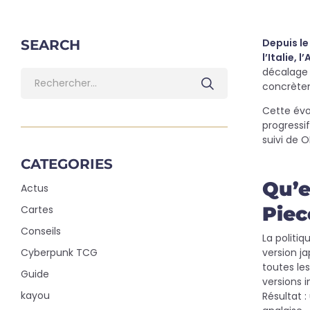
Depuis le
SEARCH
l’Italie,
décalage d
concrète
Cette évo
progressif
suivi de O
CATEGORIES
Qu’e
Actus
Piec
Cartes
Conseils
La politiq
Cyberpunk TCG
version j
toutes le
Guide
versions i
kayou
Résultat :