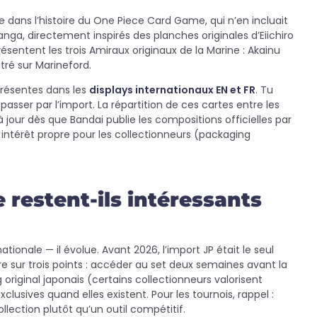
 dans l’histoire du One Piece Card Game, qui n’en incluait
anga, directement inspirés des planches originales d’Eiichiro
sentent les trois Amiraux originaux de la Marine : Akainu
tré sur Marineford.
 présentes dans les
displays internationaux EN et FR
. Tu
 passer par l’import. La répartition de ces cartes entre les
jour dès que Bandai publie les compositions officielles par
intérêt propre pour les collectionneurs (packaging
 restent-ils intéressants
tionale — il évolue. Avant 2026, l’import JP était le seul
e sur trois points : accéder au set deux semaines avant la
 original japonais (certains collectionneurs valorisent
clusives quand elles existent. Pour les tournois, rappel :
llection plutôt qu’un outil compétitif.