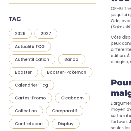
OP-16 The
jusqu’ici 
TAG
Oda, avec
(Sakazuki)
2026
2027
Côté dispo
peux donc 
Actualité TCG
différent
édition. 
Authentification
Bandai
d’origine,
Booster
Booster-Pokemon
Pour
Calendrier-Tcg
malg
Cartes-Promo
Cicaboom
L’argument
moyen d’a
Collection
Comparatif
sortie int
l’artwork 
Contrefacon
Display
seules les