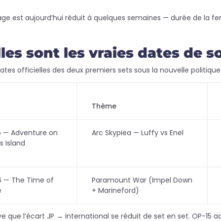
e est aujourd’hui réduit à quelques semaines — durée de la fenêtr
les sont les vraies dates de s
dates officielles des deux premiers sets sous la nouvelle politique 
Thème
5 — Adventure on
Arc Skypiea — Luffy vs Enel
s Island
6 — The Time of
Paramount War (Impel Down
e
+ Marineford)
 que l’écart JP → international se réduit de set en set. OP-15 ac