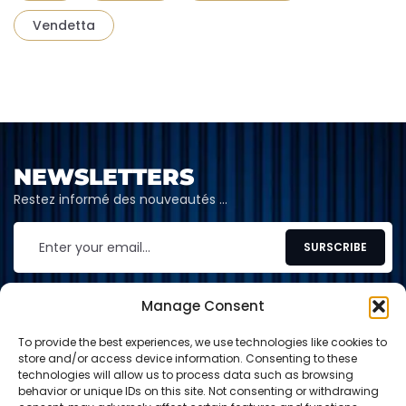
Vendetta
NEWSLETTERS
Restez informé des nouveautés …
Manage Consent
To provide the best experiences, we use technologies like cookies to
CONTACT
store and/or access device information. Consenting to these
technologies will allow us to process data such as browsing
contact@shop-tcg.fr
behavior or unique IDs on this site. Not consenting or withdrawing