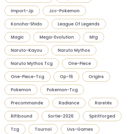
Import-Jp
Jcc-Pokemon
Konoha-Shido
League Of Legends
Magic
Mega-Evolution
Mtg
Naruto-Kayou
Naruto Mythos
Naruto Mythos Tcg
One-Piece
One-Piece-Tcg
Op-16
Origins
Pokemon
Pokemon-Tcg
Precommande
Radiance
Raretés
Riftbound
Sortie-2026
Spiritforged
Tcg
Tournoi
Uvs-Games